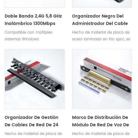
Doble Banda 2,4G 5,8 GHz
Organizador Negro Del
Inalámbrico 1300Mbps
Administrador Del Cable
USB3.0 WiFi Antena
Del Gabinete De La Red
Compatible con múltiples
Hecho de material de placa de
Adaptador USB Ethernet
Del Estante De La Gestión
sistemas Windows.
acero laminado en frío spcc, es
Receptor De Tarjeta De
Del Engranaje 48 De La
más duradero y resistente de
Red
Pulgada 1U 24 Del Metal 19
usar.
Organizador De Gestión
Marco De Distribución De
De Cables De Red De 24
Módulo De Red De Voz De
Puertos De Metal De 19
Grado De Ingeniería,
Hecho de material de placa de
Hecho de material de placa de