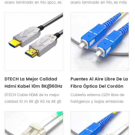
Pulgadas Para Gabinete
Gabinetes Estándar De 19
acero laminado en frío spcc, es
acero laminado en frío, es más
De Rack De Centro De
Pulgadas, 50 Pares, Panel
más duradero y resistente de
duradero y resistente de usar.
Datos 1U
Telefónico 110
usar.
DTECH La Mejor Calidad
Puentes Al Aire Libre De La
Hdmi Kabel 10m 8K@60Hz
Fibra Óptica Del Cordón
4K@144Hz Cable De Fibra
De Remiendo Del Solo
DTECH Cable HDMI de la mejor
Cubierta externa LSZH libre de
Óptica HDMI 2.1
Modo De DTECH SC/UPC-
calidad 10 m 8K @ 60 Hz 4K @
halógenos y bajas emisiones
Compatible Con 3D HDR
SC/UPC 1 Base 3.0m M
144 Hz Cable de Fibra Óptica
de humo , respetuosa con el
HDMI 2.1 Soporte 3D HDR Ⅰ.
medio ambiente, segura y fiable
Parametros del producto
nombre del producto Cable de
fibra óptica HDMI 2.1 de 8K