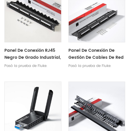
Panel De Conexión RJ45
Panel De Conexión De
Negro De Grado Industrial,
Gestión De Cables De Red
Gestión De Cables De
RJ45 De Metal Sin Blindaje
Pasó la prueba de Fluke.
Pasó la prueba de Fluke.
Datos De Red De 1U Y 24
Cat6 Montado En Bastidor
Vías, Marco De
De 19 Pulgadas, 1U, 24
Distribución De Fibra
Puertos
Óptica Cat5 De 24 Puertos
De 19 Pulgadas