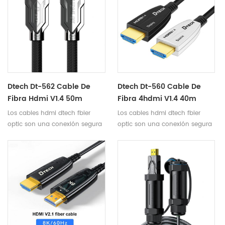
señal 4k
presentación en salas de
conferencias, sistemas de
proyección en el aula,
señalización digital y en
cualquier lugar donde se
encuentre una pantalla de
video de alta definición.
Dtech Dt-562 Cable De
Dtech Dt-560 Cable De
Fibra Hdmi V1.4 50m
Fibra 4hdmi V1.4 40m
Los cables hdmi dtech fbier
Los cables hdmi dtech fbier
optic son una conexión segura
optic son una conexión segura
y fácil de usar para la
y fácil de usar para la
distribución de video en el
distribución de video en el
hogar, sistemas de
hogar, sistemas de
presentación en salas de
presentación en salas de
conferencias, sistemas de
conferencias, sistemas de
proyección en el aula,
proyección en el aula,
señalización digital y en
señalización digital y en
cualquier lugar donde se
cualquier lugar donde se
encuentre una pantalla de
encuentre una pantalla de