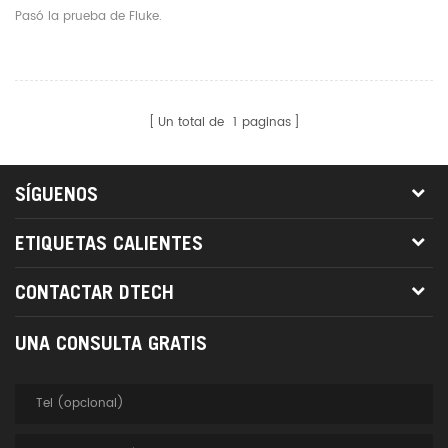
Gestión De Cables De
Pasó la prueba de Fluke.
Datos De Red De 1U Y 24
Vías, Marco De
Distribución De Fibra
Óptica Cat5 De 24 Puertos
Un total de
1
paginas
De 19 Pulgadas
SÍGUENOS
ETIQUETAS CALIENTES
CONTACTAR DTECH
UNA CONSULTA GRATIS