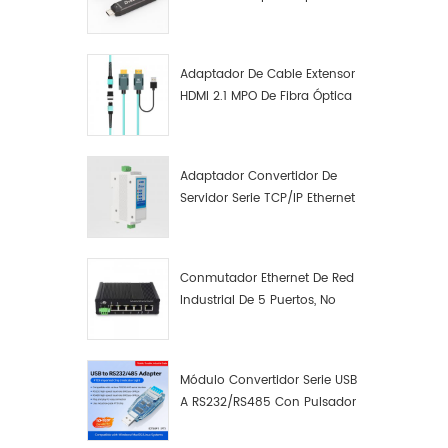
Macho A Macho Datos De
Fibra Óptica De Función
Completa
Adaptador De Cable Extensor
HDMI 2.1 MPO De Fibra Óptica
8K
Adaptador Convertidor De
Servidor Serie TCP/IP Ethernet
RS422 RS485 A TCP/IP
Conmutador Ethernet De Red
Industrial De 5 Puertos, No
Gestionado, Plug And Play,
Gigabit.
Módulo Convertidor Serie USB
A RS232/RS485 Con Pulsador
(bloque De Terminales)