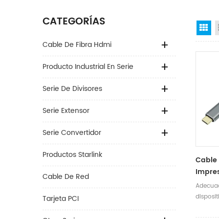
CATEGORÍAS
Gr
Cable De Fibra Hdmi
Producto Industrial En Serie
Serie De Divisores
Serie Extensor
Serie Convertidor
Productos Starlink
Cable 
Impre
Cable De Red
Nailo
Adecuad
USB C 
disposit
Tarjeta PCI
Para E
disposi
2m 3
USB 2.0.