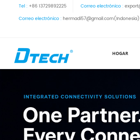
Tel :
+86 13729892225
Correo electrónico :
export
Correo electrónico :
hermadi57@gmail.com(Indonesia)
HOGAR