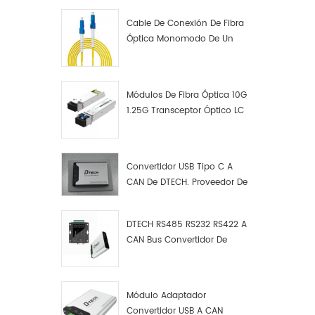
Cable De Conexión De Fibra
Óptica Monomodo De Un
Solo Núcleo LC UPC LC UPC
Módulos De Fibra Óptica 10G
1.25G Transceptor Óptico LC
Convertidor USB Tipo C A
CAN De DTECH. Proveedor De
Convertidores USB Tipo C A
CAN.
DTECH RS485 RS232 RS422 A
CAN Bus Convertidor De
Protocolo USB Tipo C A CAN
Depurador De Prueba Kit
Analizador De Datos
Módulo Adaptador
Convertidor USB A CAN