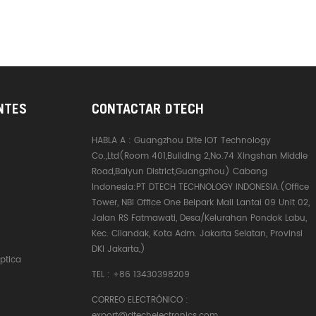
NTES
CONTACTAR DTECH
HABLA A :
Guangzhou Dite IOT Technology
Co.,Ltd(Room 401,Building 2,No.74 Xingshan Middle
Road,Baiyun District,Guangzhou) Cabang
Indonesia:PT DTECH TECHNOLOGY INDONESIA.(Office
Tower, NBI Office One Belpark Mall Lantai 09 Unit 02,
Jalan RS Fatmawati, Desa/Kelurahan Pondok Labu,
Kec. Cilandak, Kota Adm. Jakarta Selatan, Provinsi
DKI Jakarta,)
ptica
TEL :
+86 13430398209
CORREO ELECTRÓNICO :
export@dtechelectronics.com