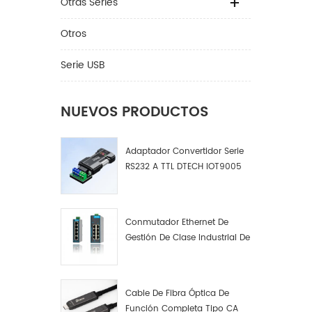
Otras Series
Otros
Serie USB
NUEVOS PRODUCTOS
Adaptador Convertidor Serie
RS232 A TTL DTECH IOT9005
Conmutador Ethernet De
Gestión De Clase Industrial De
4, 8 Y 16 Puertos Fabricante
De Conmutadores De Red
Industrial
Cable De Fibra Óptica De
Función Completa Tipo CA