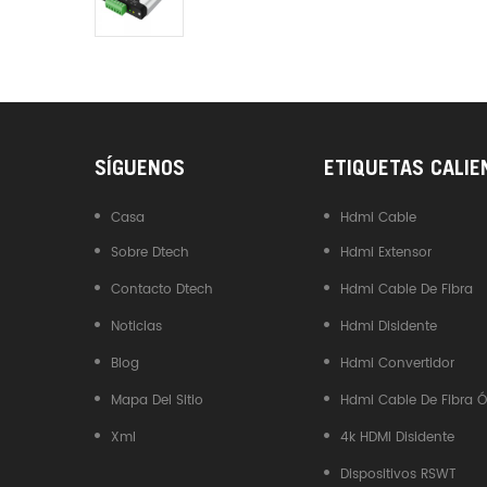
Industrial DTECH Tipo C
Adaptador De Bus USB A CAN
Convertidor USB Tipo C A
CAN
SÍGUENOS
ETIQUETAS CALIE
Casa
Hdmi Cable
Sobre Dtech
Hdmi Extensor
Contacto Dtech
Hdmi Cable De Fibra
Noticias
Hdmi Disidente
Blog
Hdmi Convertidor
Mapa Del Sitio
Hdmi Cable De Fibra Ó
Xml
4k HDMI Disidente
Dispositivos RSWT