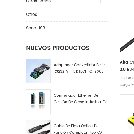
Otras Series
Otros
Serie USB
NUEVOS PRODUCTOS
Alta C
Adaptador Convertidor Serie
3.0 RJ
RS232 A TTL DTECH IOT9005
De Car
Es comp
Hub 1.
carga BC
Multip
carga d
Conmutador Ethernet De
C HUB
de 2,4 
Gestión De Clase Industrial De
función 
4, 8 Y 16 Puertos Fabricante
no es n
De Conmutadores De Red
comput
Industrial
convert
Cable De Fibra Óptica De
multipu
Función Completa Tipo CA