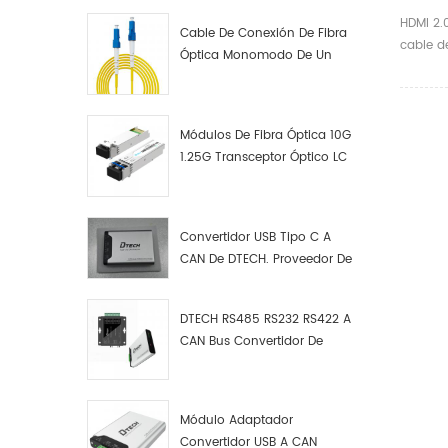
Video 
HDMI 2.
Cable De Conexión De Fibra
Metro
cable d
Óptica Monomodo De Un
A Mac
óptica 
Solo Núcleo LC UPC LC UPC
HDMI 
tecnolo
FA de n
cable fo
Módulos De Fibra Óptica 10G
óptica 
1.25G Transceptor Óptico LC
transmi
admite 
Está eq
Convertidor USB Tipo C A
de minia
CAN De DTECH. Proveedor De
una sol
Convertidores USB Tipo C A
de alta
CAN.
competi
DTECH RS485 RS232 RS422 A
CAN Bus Convertidor De
Protocolo USB Tipo C A CAN
Depurador De Prueba Kit
Analizador De Datos
Módulo Adaptador
Convertidor USB A CAN