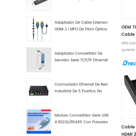
con un 
Macho A Macho Datos De
USB, pu
Fibra Óptica De Función
celular
Completa
Adaptador De Cable Extensor
disposit
OEM Ti
HDMI 2.1 MPO De Fibra Óptica
Cable 
8K
USB TY
Alta ba
Cable 
quieras
Adaptador Convertidor De
Teléf
banda d
Servidor Serie TCP/IP Ethernet
Tablet
compati
RS422 RS485 A TCP/IP
DP1.4, p
monitor
infinita 
Conmutador Ethernet De Red
Industrial De 5 Puertos, No
Gestionado, Plug And Play,
Gigabit.
Módulo Convertidor Serie USB
A RS232/RS485 Con Pulsador
Cable 
(bloque De Terminales)
HDMI 2