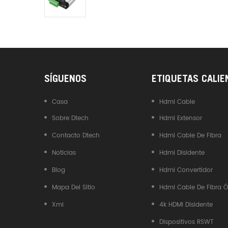
Industrial DTECH Tipo C
Adaptador De Bus USB A CAN
Convertidor USB Tipo C A
CAN
SÍGUENOS
ETIQUETAS CALIE
Casa
Hdmi Cable
Sobre Dtech
Hdmi Extensor
Contacto Dtech
Hdmi Cable De Fibra
Noticias
Hdmi Disidente
Blog
Hdmi Convertidor
Mapa Del Sitio
Hdmi Cable De Fibra Ó
Xml
4k HDMI Disidente
Dispositivos RSWT