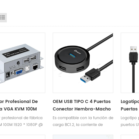
id View
List View
or Profesional De
OEM USB TIPO C 4 Puertos
Logotip
ca VGA KVM 100M
Conector Hembra-Macho
Puertos
 1080P @ 60HZ
A TIPO USB-C HUB
Adaptad
 profesional de fábrica
Es compatible con la función de
Logotipo 
sor VGA KVM Sobre
Adaptador De Datos De
Typc C 
 100M 1920 * 1080P @
carga BC1.2, la corriente de
puertos U
Cat5 100 Metros
Carga Rápida Para
Multipu
tensor VGA KVM sobre
carga de cada puerto puede ser
Adaptador
Teléfono PC
De Telé
at5 100 metros
de 2,4 A como máximo. Con la
Hub Adap