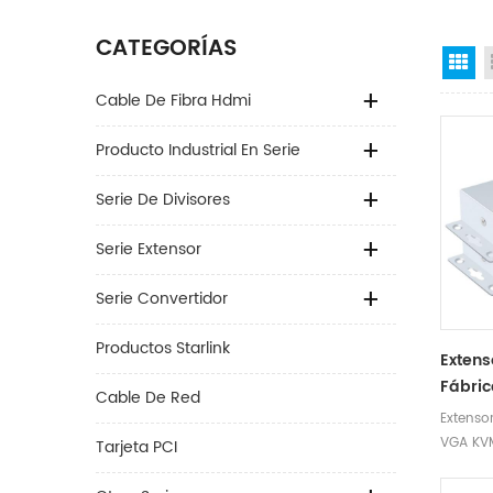
CATEGORÍAS
Gr
Cable De Fibra Hdmi
Producto Industrial En Serie
Serie De Divisores
Serie Extensor
Serie Convertidor
Productos Starlink
Extens
Fábri
Cable De Red
1920 *
Extensor
Exten
VGA KVM
Tarjeta PCI
Cable 
60HZ Ex
cable C