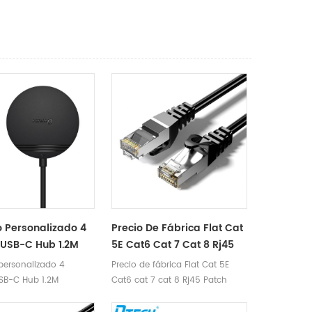
o Personalizado 4
Precio De Fábrica Flat Cat
 USB-C Hub 1.2M
5E Cat6 Cat 7 Cat 8 Rj45
or Splitter Usb
Patch Cord Cable De Red
personalizado 4
Precio de fábrica Flat Cat 5E
Hub Adaptador
Ethernet 3M
SB-C Hub 1.2M
Cat6 cat 7 cat 8 Rj45 Patch
erto Con Tableta
 Splitter Usb Typc C
Cord Cable de red Ethernet 3M
fono
tador multipuerto con