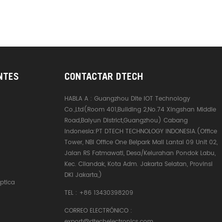
NTES
CONTACTAR DTECH
HABLA A :
Guangzhou Dite IOT Technology
Co.,Ltd(Room 401,Building 2,No.74 Xingshan Middle
Road,Baiyun District,Guangzhou) Cabang
Indonesia:PT DTECH TECHNOLOGY INDONESIA.(Office
Tower, NBI Office One Belpark Mall Lantai 09 Unit 02,
Jalan RS Fatmawati, Desa/Kelurahan Pondok Labu,
Kec. Cilandak, Kota Adm. Jakarta Selatan, Provinsi
DKI Jakarta,)
ptica
TEL :
+86 13430398209
CORREO ELECTRÓNICO :
export@dtechelectronics.com