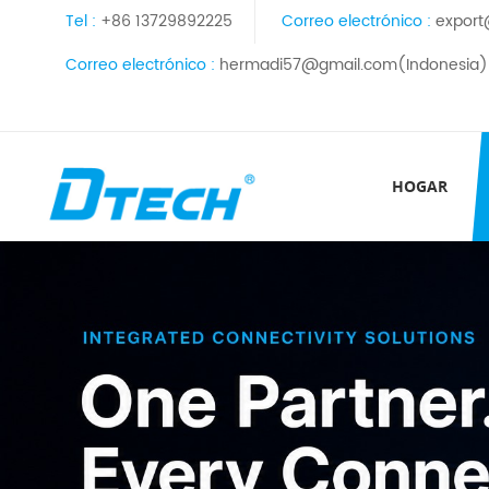
Tel :
+86 13729892225
Correo electrónico :
export
Correo electrónico :
hermadi57@gmail.com(Indonesia)
HOGAR