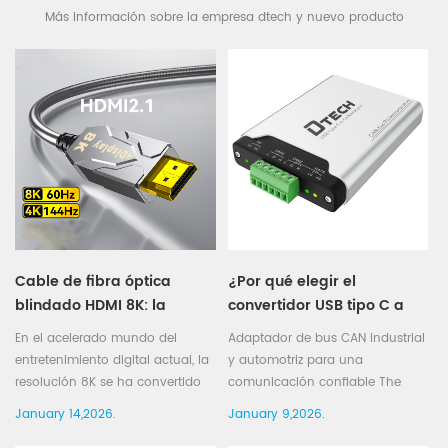
Más información sobre la empresa dtech y nuevo producto
Cable de fibra óptica
¿Por qué elegir el
blindado HDMI 8K: la
convertidor USB tipo C a
solución definitiva para
CAN de DTECH?
En el acelerado mundo del
Adaptador de bus CAN industrial
streaming de ultraalta
entretenimiento digital actual, la
y automotriz para una
definición
resolución 8K se ha convertido
comunicación confiable The
en el estándar de oro para
CAN Bus (Controller Area
January 14,2026.
January 9,2026.
ofrecer una experiencia visual
Network) is widely used in