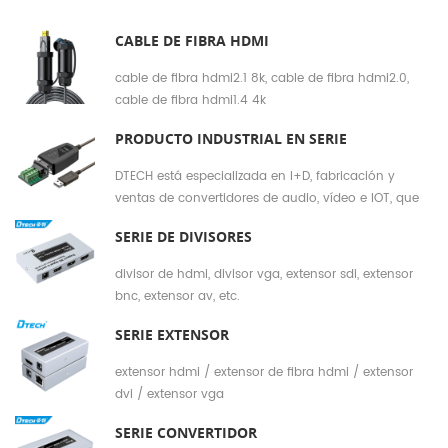
CABLE DE FIBRA HDMI
cable de fibra hdmi2.1 8k, cable de fibra hdmi2.0,
cable de fibra hdmi1.4 4k
PRODUCTO INDUSTRIAL EN SERIE
DTECH está especializada en I+D, fabricación y
ventas de convertidores de audio, vídeo e IOT, que
integra el departamento de I+D, el departamento de
SERIE DE DIVISORES
ODM y una sólida red de ventas. Negocio principal:
divisor extensor HMDI, cable HDMI, cable de fibra
divisor de hdmi, divisor vga, extensor sdi, extensor
HDMI, cable USB, cable tipo C, cable serie USB, cable
bnc, extensor av, etc.
RS232 RS422 RS485, convertidor industrial, etc.
SERIE EXTENSOR
extensor hdmi / extensor de fibra hdmi / extensor
dvi / extensor vga
SERIE CONVERTIDOR