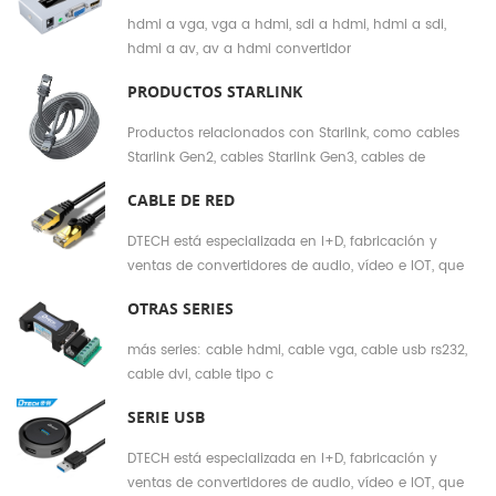
hdmi a vga, vga a hdmi, sdi a hdmi, hdmi a sdi,
hdmi a av, av a hdmi convertidor
PRODUCTOS STARLINK
Productos relacionados con Starlink, como cables
Starlink Gen2, cables Starlink Gen3, cables de
alimentación, adaptadores Ethernet, etc.
CABLE DE RED
DTECH está especializada en I+D, fabricación y
ventas de convertidores de audio, vídeo e IOT, que
integra el departamento de I+D, el departamento de
OTRAS SERIES
ODM y una sólida red de ventas. Negocio principal:
divisor extensor HMDI, cable HDMI, cable de fibra
más series: cable hdmi, cable vga, cable usb rs232,
HDMI, cable USB, cable tipo C, cable serie USB, cable
cable dvi, cable tipo c
RS232 RS422 RS485, convertidor industrial, etc.
SERIE USB
DTECH está especializada en I+D, fabricación y
ventas de convertidores de audio, vídeo e IOT, que