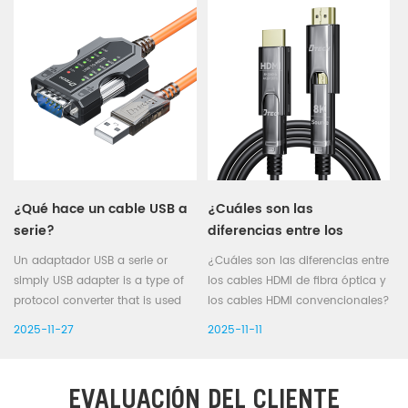
increíblemente nítida e
industrial automation,
inmersiva. Con la creciente
automotive electronics, and
disponibilidad de televisores y
vehicle diagnostics due to its
monitores 8K, la...
high reliability and strong anti-
in...
¿Qué hace un cable USB a
¿Cuáles son las
serie?
diferencias entre los
cables HDMI de fibra
Un adaptador USB a serie or
¿Cuáles son las diferencias entre
óptica y los cables HDMI
simply USB adapter is a type of
los cables HDMI de fibra óptica y
convencionales?
protocol converter that is used
los cables HDMI convencionales?
for converting USB data signals
1) Medio y principio de
2025-11-27
2025-11-11
to and from serial
transmisión Cables HDMI
communications standards
convencionales: Transmiten
(serial ports). Most commonly
señales a través de cables de
EVALUACIÓN DEL CLIENTE
the USB data signals are
cobre, utilizando métodos de