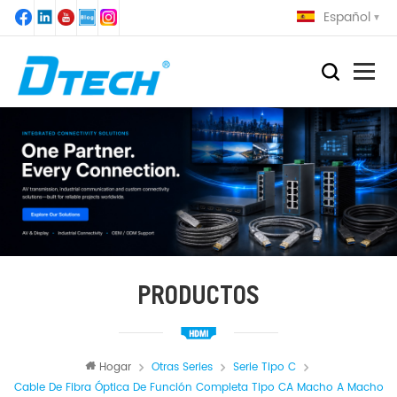
Español
PRODUCTOS
Hogar
Otras Series
Serie Tipo C
Cable De Fibra Óptica De Función Completa Tipo CA Macho A Macho