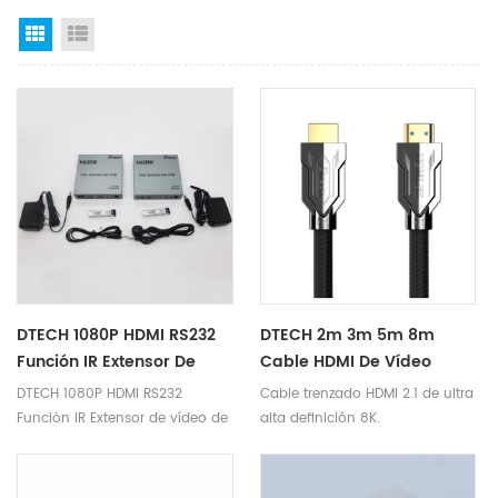
Grid View
List View
DTECH 1080P HDMI RS232
DTECH 2m 3m 5m 8m
Función IR Extensor De
Cable HDMI De Vídeo
Vídeo De Fibra 20km 4K
Compatible Con
DTECH 1080P HDMI RS232
Cable trenzado HDMI 2.1 de ultra
60Hz Con KVM
Resolución Dinámica HDR
Función IR Extensor de vídeo de
alta definición 8K.
8K 60Hz HDMI 2,1 8K
fibra 20 km 4K 60 Hz con KVM â
. Producto Parámetros Nombre
del producto Extensor de fibra