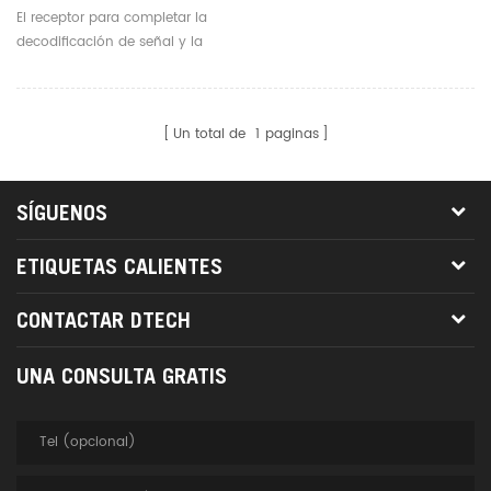
A Muchos RX Hdmi
El receptor para completar la
Receptor Sobre IP
decodificación de señal y la
asignación de puertos, el medio
de transmisión para cable
CAT5e/6e de alta calidad.
Un total de
1
paginas
SÍGUENOS
ETIQUETAS CALIENTES
CONTACTAR DTECH
UNA CONSULTA GRATIS