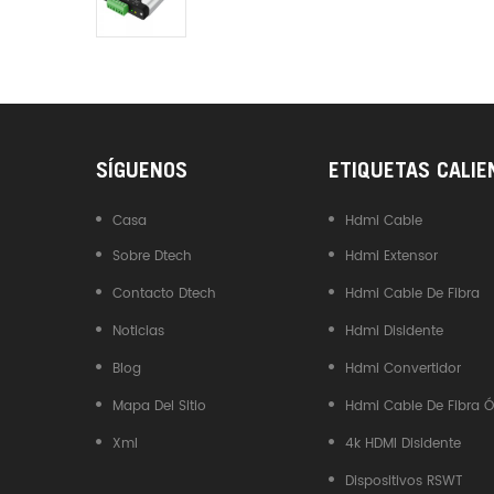
Industrial DTECH Tipo C
Adaptador De Bus USB A CAN
Convertidor USB Tipo C A
CAN
SÍGUENOS
ETIQUETAS CALIE
Casa
Hdmi Cable
Sobre Dtech
Hdmi Extensor
Contacto Dtech
Hdmi Cable De Fibra
Noticias
Hdmi Disidente
Blog
Hdmi Convertidor
Mapa Del Sitio
Hdmi Cable De Fibra Ó
Xml
4k HDMI Disidente
Dispositivos RSWT