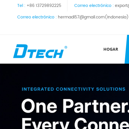
Tel :
+86 13729892225
Correo electrónico :
export
Correo electrónico :
hermadi57@gmail.com(Indonesia)
HOGAR