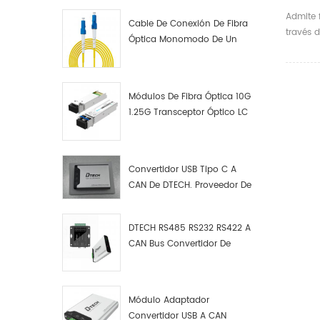
Matri
Admite 
Cable De Conexión De Fibra
HDMI 2
través 
Óptica Monomodo De Un
Remot
conecto
Solo Núcleo LC UPC LC UPC
mm y sa
tiempo;
cambian
Módulos De Fibra Óptica 10G
pantall
1.25G Transceptor Óptico LC
canales
Convertidor USB Tipo C A
CAN De DTECH. Proveedor De
Convertidores USB Tipo C A
CAN.
DTECH RS485 RS232 RS422 A
CAN Bus Convertidor De
Protocolo USB Tipo C A CAN
Depurador De Prueba Kit
Analizador De Datos
Módulo Adaptador
Convertidor USB A CAN