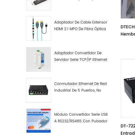
cablead
Macho A Macho Datos De
de comp
Fibra Óptica De Función
secuenc
Completa
Adaptador De Cable Extensor
â¡Aplic
DTECH
HDMI 2.1 MPO De Fibra Óptica
23 líne
Hembr
8K
a la se
Adapt
cruce c
DT-29
de cabl
Adaptador Convertidor De
puede e
Servidor Serie TCP/IP Ethernet
Fácil c
RS422 RS485 A TCP/IP
El prod
de puert
requiere
Conmutador Ethernet De Red
controla
Industrial De 5 Puertos, No
Aplicab
Gestionado, Plug And Play,
disposi
Gigabit.
conecta
Módulo Convertidor Serie USB
disposit
A RS232/RS485 Con Pulsador
Tamañ
DT-722
(bloque De Terminales)
Entrad