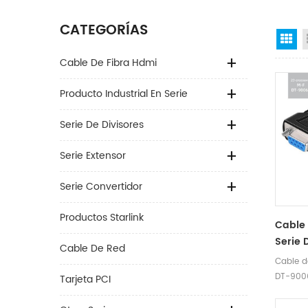
CATEGORÍAS
Gr
Cable De Fibra Hdmi
Producto Industrial En Serie
Serie De Divisores
Serie Extensor
Serie Convertidor
Productos Starlink
Cable 
Serie 
Cable De Red
3m, 5m
Cable d
Pines,
DT-9006
Tarjeta PCI
Macho
Cable c
pines 