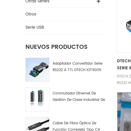
Otras Series
.Paráme
Nombre 
Otros
serie R
Modelo 
Serie USB
cable 1
Género 
Secuenc
NUEVOS PRODUCTOS
Núcleo 
cobre e
DTECH
Adaptador Convertidor Serie
Niquela
SERIE 
RS232 A TTL DTECH IOT9005
respetu
DTECH D
ambient
RS232 M
â¡.Prod
Disting
Conmutador Ethernet De
â Conec
Gestión De Clase Industrial De
RS232/D
4, 8 Y 16 Puertos Fabricante
macho 
De Conmutadores De Red
9 orific
Industrial
orifici
Cable De Fibra Óptica De
Confirm
Función Completa Tipo CA