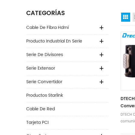
CATEGORÍAS
Gr
Cable De Fibra Hdmi
Producto Industrial En Serie
Serie De Divisores
Serie Extensor
Serie Convertidor
Productos Starlink
DTECH
Conver
Cable De Red
Comuni
DTECH D
De Pue
comunic
Tarjeta PCI
RS232 
puerto 
RS485 â