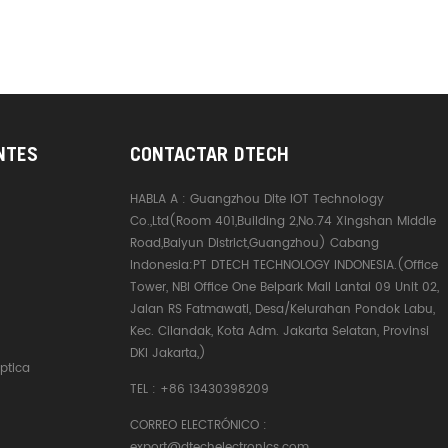
NTES
CONTACTAR DTECH
HABLA A :
Guangzhou Dite IOT Technology
Co.,Ltd(Room 401,Building 2,No.74 Xingshan Middle
Road,Baiyun District,Guangzhou) Cabang
Indonesia:PT DTECH TECHNOLOGY INDONESIA.(Office
Tower, NBI Office One Belpark Mall Lantai 09 Unit 02,
Jalan RS Fatmawati, Desa/Kelurahan Pondok Labu,
Kec. Cilandak, Kota Adm. Jakarta Selatan, Provinsi
DKI Jakarta,)
ptica
TEL :
+86 13430398209
CORREO ELECTRÓNICO :
export@dtechelectronics.com