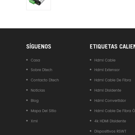
Industrial DTECH Tipo C
Adaptador De Bus USB A CAN
Convertidor USB Tipo C A
CAN
SÍGUENOS
ETIQUETAS CALIE
Casa
Hdmi Cable
Sobre Dtech
Hdmi Extensor
Contacto Dtech
Hdmi Cable De Fibra
Noticias
Hdmi Disidente
Blog
Hdmi Convertidor
Mapa Del Sitio
Hdmi Cable De Fibra Ó
Xml
4k HDMI Disidente
Dispositivos RSWT