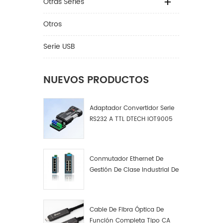
Otras Series
product
Convert
Otros
RS485 
Compati
Serie USB
Interfa
485 com
Velocid
NUEVOS PRODUCTOS
300bps-
operati
Adaptador Convertidor Serie
5% -95%
RS232 A TTL DTECH IOT9005
transmi
(extrem
m (ext
trabajo
Conmutador Ethernet De
diferen
Gestión De Clase Industrial De
asincro
4, 8 Y 16 Puertos Fabricante
â¡.Prod
De Conmutadores De Red
Industrial
Cable De Fibra Óptica De
Función Completa Tipo CA