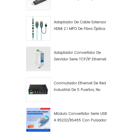
Macho A Macho Datos De
Fibra Óptica De Función
Completa
Adaptador De Cable Extensor
HDMI 2.1 MPO De Fibra Óptica
8K
Adaptador Convertidor De
Servidor Serie TCP/IP Ethernet
RS422 RS485 A TCP/IP
Conmutador Ethernet De Red
Industrial De 5 Puertos, No
Gestionado, Plug And Play,
Gigabit.
Módulo Convertidor Serie USB
A RS232/RS485 Con Pulsador
(bloque De Terminales)