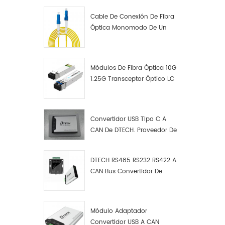
Cable De Conexión De Fibra
Óptica Monomodo De Un
Solo Núcleo LC UPC LC UPC
Módulos De Fibra Óptica 10G
1.25G Transceptor Óptico LC
Convertidor USB Tipo C A
CAN De DTECH. Proveedor De
Convertidores USB Tipo C A
CAN.
DTECH RS485 RS232 RS422 A
CAN Bus Convertidor De
Protocolo USB Tipo C A CAN
Depurador De Prueba Kit
Analizador De Datos
Módulo Adaptador
Convertidor USB A CAN