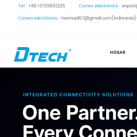
Tel :
+86 13729892225
Correo electrónico :
export
Correo electrónico :
hermadi57@gmail.com(Indonesia)
HOGAR