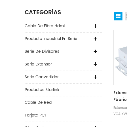
CATEGORÍAS
Gr
Cable De Fibra Hdmi
Producto Industrial En Serie
Serie De Divisores
Serie Extensor
Serie Convertidor
Productos Starlink
Extens
Fábri
Cable De Red
1920 *
Extensor
Exten
VGA KVM
Tarjeta PCI
Cable 
60HZ Ex
cable C