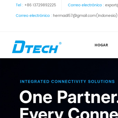
Tel :
+86 13729892225
Correo electrónico :
export
Correo electrónico :
hermadi57@gmail.com(Indonesia)
HOGAR