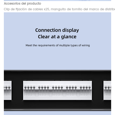
Accesorios del producto
Clip de fijación de cables x25, manguito de tornillo del marco de distrib