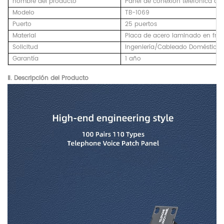
nombre del producto
Panel de conexión telefónica de 
Modelo
TB-1069
Puerto
25 puertos
Material
Placa de acero laminado en frío
Solicitud
Ingeniería/Cableado Doméstico
Garantía
1 año
Ⅱ. Descripción del Producto