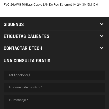
PVC 26AWG 10Gbps Cable LAN De Red Ethernet 1M 2M 3M 5M 10M
Co
La
SÍGUENOS
ETIQUETAS CALIENTES
CONTACTAR DTECH
UNA CONSULTA GRATIS