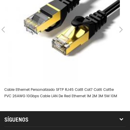
Cable Ethernet Personalizado SFTP RJ45 Cat8 Cat7 Cat6 Cat5e
Co
PVC 26AWG 10Gbps Cable LAN De Red Ethernet 1M 2M 3M 5M 10M
Co
La
SÍGUENOS