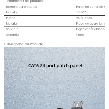
Ⅰ.
Parametros
del producto
nombre del producto
Panel de conexión CA
Modelo
TB-1074
Puerto
24 puertos
Material
Placa de acero lamina
Solicitud
Ingeniería/Cableado 
Garantía
1 año
Ⅱ. Descripción del Producto