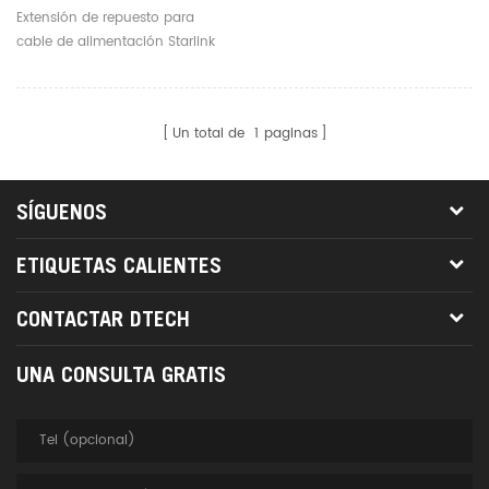
Alimentación Starlink
Extensión de repuesto para
Reemplazo Del Cable De
cable de alimentación Starlink
Alimentación Del
Reemplazo del cable de
Enrutador Starlink
alimentación del enrutador
Starlink
Un total de
1
paginas
SÍGUENOS
ETIQUETAS CALIENTES
CONTACTAR DTECH
UNA CONSULTA GRATIS