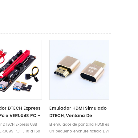
or DTECH Express
Emulador HDMI Simulado
 Pcie VER009S PCI-
DTECH, Ventana De
6X 009 Tarjeta De
Visualización 4K, Enchufe
r DTECH Express USB
El emulador de pantalla HDMI es
ación Gpu Pci Riser
Ficticio HDMI Para Mac
VER009S PCI-E 1X a 16X
un pequeño enchufe ficticio DVI
ble Extensor
OSX Linux