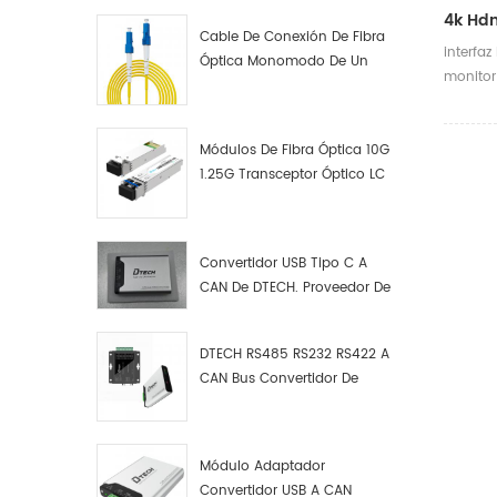
competi
4k Hdm
Cable De Conexión De Fibra
interfa
Óptica Monomodo De Un
monitor
Solo Núcleo LC UPC LC UPC
Disposit
tv, sali
usb3.0 
Módulos De Fibra Óptica 10G
Teclado,
1.25G Transceptor Óptico LC
bluetoot
usb. tip
con inte
Convertidor USB Tipo C A
noteboo
CAN De DTECH. Proveedor De
La sali
Convertidores USB Tipo C A
tiempo 
CAN.
de hast
DTECH RS485 RS232 RS422 A
CAN Bus Convertidor De
Protocolo USB Tipo C A CAN
Depurador De Prueba Kit
Analizador De Datos
Módulo Adaptador
Convertidor USB A CAN