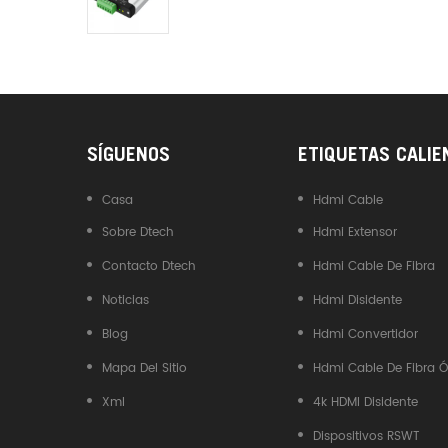
Industrial DTECH Tipo C
Adaptador De Bus USB A CAN
Convertidor USB Tipo C A
CAN
SÍGUENOS
ETIQUETAS CALIE
Casa
Hdmi Cable
Sobre Dtech
Hdmi Extensor
Contacto Dtech
Hdmi Cable De Fibra
Noticias
Hdmi Disidente
Blog
Hdmi Convertidor
Mapa Del Sitio
Hdmi Cable De Fibra Ó
Xml
4k HDMI Disidente
Dispositivos RSWT