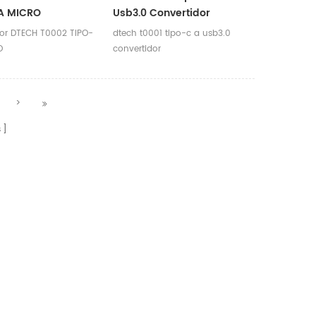
 es más clara y
pro y otros dispositivos de tipo
A MICRO
Usb3.0 Convertidor
c
dor DTECH T0002 TIPO-
dtech t0001 tipo-c a usb3.0
O
convertidor
>
s