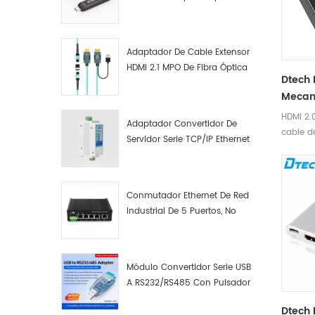
Macho A Macho Datos De
Fibra Óptica De Función
Completa
Adaptador De Cable Extensor
HDMI 2.1 MPO De Fibra Óptica
Dtech 
8K
Mecan
Cable 
HDMI 2.
Adaptador Convertidor De
cable d
Servidor Serie TCP/IP Ethernet
óptica 
RS422 RS485 A TCP/IP
Este cab
único n
de paten
Conmutador Ethernet De Red
óptica 
Industrial De 5 Puertos, No
transmis
Gestionado, Plug And Play,
admite 
Gigabit.
Está eq
Módulo Convertidor Serie USB
de minia
A RS232/RS485 Con Pulsador
una sol
(bloque De Terminales)
de alta
Dtech 