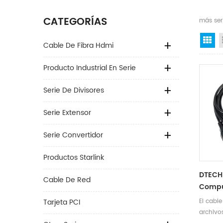
CATEGORÍAS
más seri
Gr
Cable De Fibra Hdmi
Producto Industrial En Serie
Serie De Divisores
Serie Extensor
Serie Convertidor
Productos Starlink
DTECH
Cable De Red
Compu
De Ca
El cable
Tarjeta PCI
Transf
archivo
A PC C