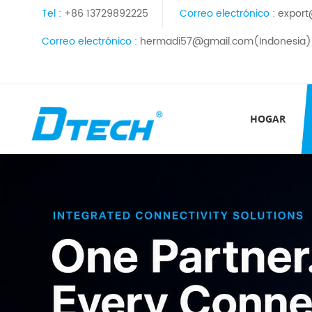
Tel :
+86 13729892225
Correo electrónico :
export
Correo electrónico :
hermadi57@gmail.com(Indonesia)
HOGAR