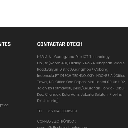
NTES
CONTACTAR DTECH
HABLA A :
Guangzhou Dite IOT Technology
Co.,Ltd(Room 401,Building 2,No.74 Xingshan Middle
Road,Baiyun District,Guangzhou) Cabang
Indonesia:PT DTECH TECHNOLOGY INDONESIA.(Office
Tower, NBI Office One Belpark Mall Lantai 09 Unit 02,
Jalan RS Fatmawati, Desa/Kelurahan Pondok Labu,
Kec. Cilandak, Kota Adm. Jakarta Selatan, Provinsi
DKI Jakarta,)
ptica
TEL :
+86 13430398209
CORREO ELECTRÓNICO :
export@dtechelectronics.com