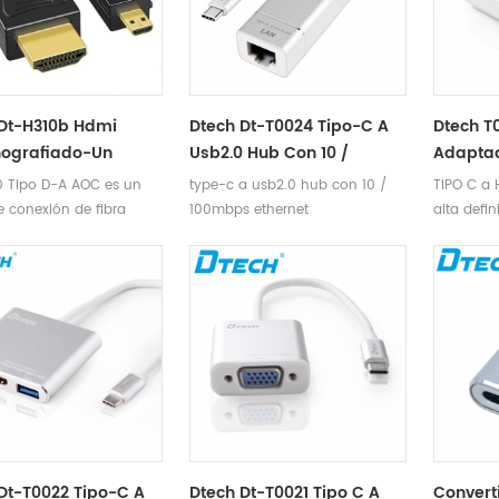
Dt-H310b Hdmi
Dtech Dt-T0024 Tipo-C A
Dtech T
ografiado-Un
Usb2.0 Hub Con 10 /
Adapta
De Fibra De 16 M
100mbps Ethernet
0 Tipo D-A AOC es un
type-c a usb2.0 hub con 10 /
TIPO C a 
e conexión de fibra
100mbps ethernet
alta defi
lanzado por nosotros.
soporte 4
le fotoeléctrico. " s
Compatibl
úcleo 45 ° La tecnología
monitor d
te FA, utiliza fibra
pantalla 
como medio de
visualiza
ión de la señal HDMI,
hasta 10
el protocolo HDMI2.0.
banda de 
uipado con la carcasa
Conversió
turización Tipo D, es
transmisi
ución de interconexión
más estab
 definición madura y
distorsión
Dt-T0022 Tipo-C A
Dtech Dt-T0021 Tipo C A
Convert