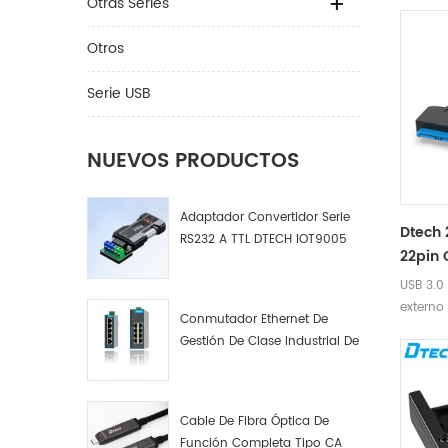
macho 
Otras Series
Cable 
extremo
ideal pa
Otros
mover c
vieja PC
Serie USB
NUEVOS PRODUCTOS
Adaptador Convertidor Serie
Dtech 
RS232 A TTL DTECH IOT9005
22pin 
Usb A 
USB 3.0
Disco 
externo
Conmutador Ethernet De
Disco 
computa
Gestión De Clase Industrial De
Pulga
externo
4, 8 Y 16 Puertos Fabricante
pulgad
De Conmutadores De Red
Industrial
Cable De Fibra Óptica De
Función Completa Tipo CA