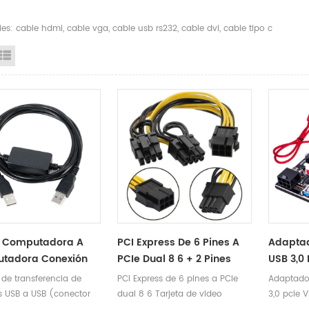
es: cable hdmi, cable vga, cable usb rs232, cable dvi, cable tipo c
id View
List View
 Computadora A
PCI Express De 6 Pines A
Adaptad
tadora Conexión
PCIe Dual 8 6 + 2 Pines
USB 3,0
ble USB
Placa Base Tarjeta De
E 1X A 1
 de transferencia de
PCI Express de 6 pines a PCIe
Adaptado
erencia De Datos PC
Video Gráfica PCI-E VGA
Aliment
s USB a USB (conector
dual 8 6 Tarjeta de video
3,0 pcie 
able FTDI Chip
Splitter Hub Cable De
009s Ca