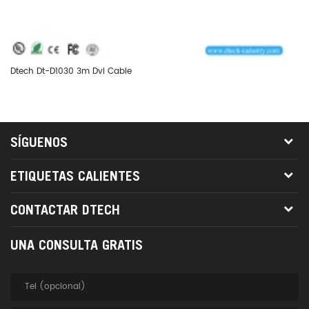
Dtech Dt-D1030 3m Dvi Cable
Dt
SÍGUENOS
ETIQUETAS CALIENTES
CONTACTAR DTECH
UNA CONSULTA GRATIS