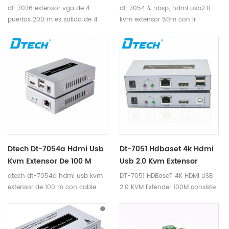
dt-7036 extensor vga de 4
dt-7054 & nbsp; hdmi usb2.0
puertos 200 m es salida de 4
kvm extensor 50m con ir
vga, entrada de 1 vga y salida y
pantalla locales 1 utp, proyector,
hdtv se usan juntos.
Dtech Dt-7054a Hdmi Usb
Dt-7051 Hdbaset 4k Hdmi
Kvm Extensor De 100 M
Usb 2.0 Kvm Extensor
Con Cable
100m
dtech dt-7054a hdmi usb kvm
DT-7051 HDBaseT 4K HDMI USB
extensor de 100 m con cable
2.0 KVM Extender 100M consiste
en un transmisor y un receptor
que pueden transmitir Señales
de audio y video comprimidas