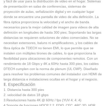
y fácil de usar para la distribución de video en el hogar.
Sistemas
de presentación en salas de conferencias, sistemas de
proyección de aulas, señalización digital y en cualquier lugar
donde se encuentre una pantalla de video de alta definición.
La
fibra óptica proporciona la velocidad y el ancho de banda
necesarios para
la mejor calidad de imagen para videos de alta
definición en longitudes de hasta 300 pies; Soportando las largas
distancias se requieren soluciones de video comerciales.
No se
necesitan extensores, baluns ni amplificadores, y los cables de
fibra óptica de TDECH no tienen EMI, lo que permite que se
instalen con múltiples tirones de cables, lo que proporciona la
flexibilidad para ubicaciones de componentes remotos.
Con un
rendimiento de 18 Gbps y 4K a 60Hz hasta 300 pies, los cables
DTECH cumplen con la norma de plenum (UL CMP).
Diseñado
para resolver los problemas comunes del instalador con HDMI de
larga distancia e instalaciones ocultas en el hogar y el negocio.
Ⅱ. Especificación
1. Distancia
hasta 300 pies
2. velocidad de datos
18 gbps
3.Resoluciones
hasta 4K @ 60Hz / fps (YUV 4: 4: 4)
4.Soporte de funciones
HDCP 2.2, EDID, CEC, ARC
3D, HDR