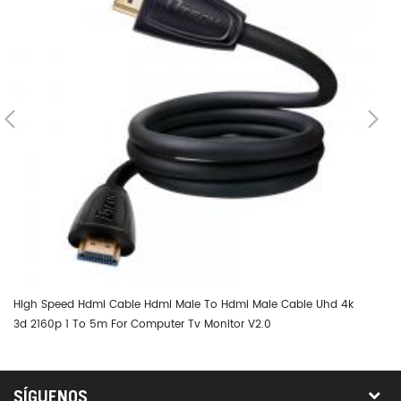
High Speed Hdmi Cable Hdmi Male To Hdmi Male Cable Uhd 4k
Dt
3d 2160p 1 To 5m For Computer Tv Monitor V2.0
SÍGUENOS