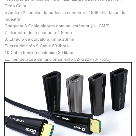
Deep Color
5.Audio
32 canales de audio sin comprimir; 1536 kHz Tasas de
muestra
Chaqueta 6.Cable
plenum nominal estándar (UL CMP)
7. diámetro de la chaqueta
4.8 mm
8. El radio de curvatura límite
20mm
Fuerza del tirón 9.Cable
60 libras
10.Cable tensión sostenida
30 libras
11. Temperatura de funcionamiento
32--122F (0- -50C)