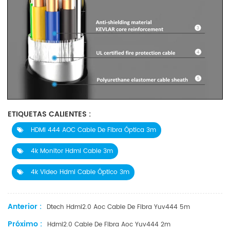
ETIQUETAS CALIENTES :
HDMI 444 AOC Cable De Fibra Óptica 3m
4k Monitor Hdmi Cable 3m
4k Video Hdmi Cable Óptico 3m
Anterior :
Dtech Hdmi2.0 Aoc Cable De Fibra Yuv444 5m
Próximo :
Hdmi2.0 Cable De Fibra Aoc Yuv444 2m