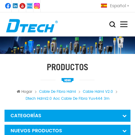
Español
PRODUCTOS
Hogar
Cable De Fibra Hdmi
Cable Hdmi V2.0
Dtech Hdmi2.0 Aoc Cable De Fibra Yuv444 3m
CATEGORÍAS
NUEVOS PRODUCTOS