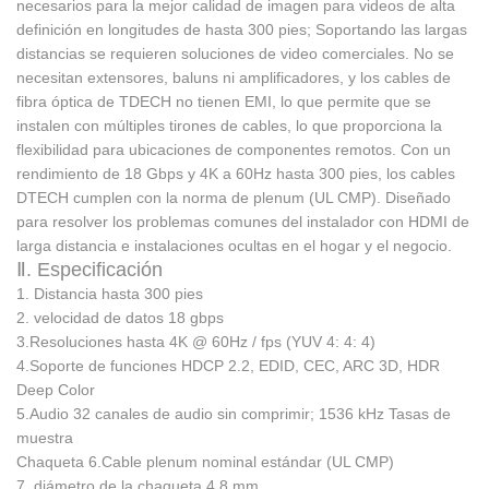
necesarios para
la mejor calidad de imagen para videos de alta
definición en longitudes de hasta 300 pies; Soportando las largas
distancias se requieren soluciones de video comerciales.
No se
necesitan extensores, baluns ni amplificadores, y los cables de
fibra óptica de TDECH no tienen EMI, lo que permite que se
instalen con múltiples tirones de cables, lo que proporciona la
flexibilidad para ubicaciones de componentes remotos.
Con un
rendimiento de 18 Gbps y 4K a 60Hz hasta 300 pies, los cables
DTECH cumplen con la norma de plenum (UL CMP).
Diseñado
para resolver los problemas comunes del instalador con HDMI de
larga distancia e instalaciones ocultas en el hogar y el negocio.
Ⅱ. Especificación
1. Distancia
hasta 300 pies
2. velocidad de datos
18 gbps
3.Resoluciones
hasta 4K @ 60Hz / fps (YUV 4: 4: 4)
4.Soporte de funciones
HDCP 2.2, EDID, CEC, ARC
3D, HDR
Deep Color
5.Audio
32 canales de audio sin comprimir; 1536 kHz Tasas de
muestra
Chaqueta 6.Cable
plenum nominal estándar (UL CMP)
7. diámetro de la chaqueta
4.8 mm