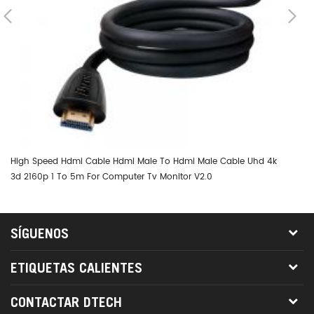
High Speed Hdmi Cable Hdmi Male To Hdmi Male Cable Uhd 4k
Dt
3d 2160p 1 To 5m For Computer Tv Monitor V2.0
SÍGUENOS
ETIQUETAS CALIENTES
CONTACTAR DTECH