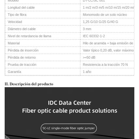
Modelo
DT-LC/SC 001
Longitud del cable
1 m/2 m/3 m/5 m/10 m/15 m/20 m/25
Tipo de fibra
Monomodo de un solo núcleo
Velocidad
1,25 G/10 G/25 G/40 G
Diámetro del cable
3 mm
Nivel de retardancia de llama
IEC 60332-1-2
Material
Hilo de aramida + baja emisión de h
Pérdida de inserción
Valor típico 0,20 dB, valor máximo 0,
Pérdida de retorno
>=50 dB
Prueba de tracción
Resistencia a la tracción 70 N
Garantía
1 año
II. Descripción del producto