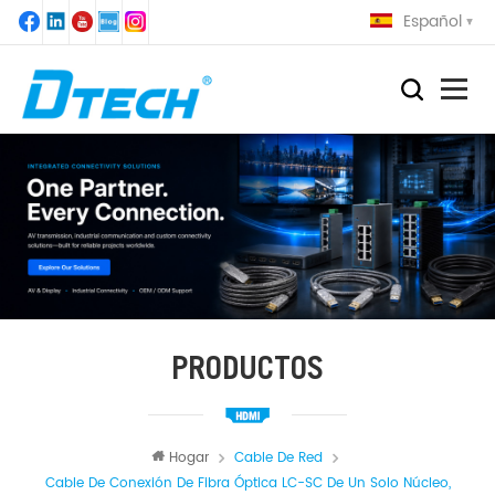
Español
PRODUCTOS
Hogar
Cable De Red
Cable De Conexión De Fibra Óptica LC-SC De Un Solo Núcleo,