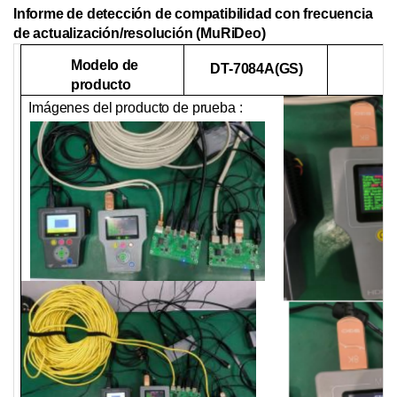
Informe de detección de compatibilidad con frecuencia
de actualización/resolución (MuRiDeo)
Modelo de
N
DT-7084A(GS)
producto
p
Imágenes del producto de prueba
: