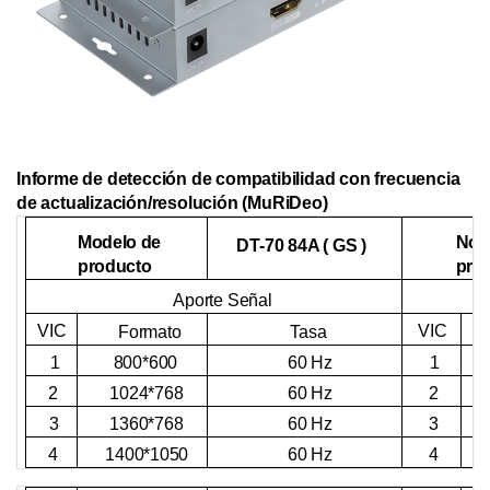
Informe de detección de compatibilidad con frecuencia
de actualización/resolución (MuRiDeo)
Modelo de
Nom
DT-70
84A
(
GS
)
producto
pro
Aporte
Señal
VIC
VIC
Formato
Tasa
800*600
1
60 Hz
1
1024*768
2
60 Hz
2
1360*768
3
60 Hz
3
1400*1050
4
60 Hz
4