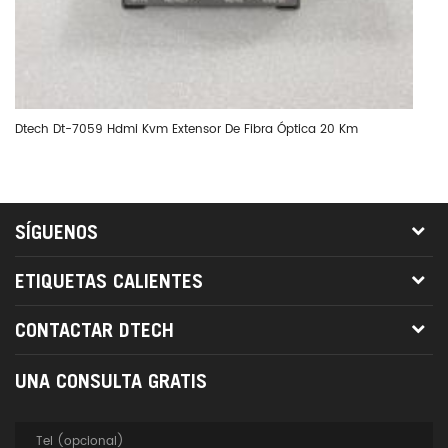
Dtech Dt-7059 Hdmi Kvm Extensor De Fibra Óptica 20 Km
Dt
SÍGUENOS
ETIQUETAS CALIENTES
CONTACTAR DTECH
UNA CONSULTA GRATIS