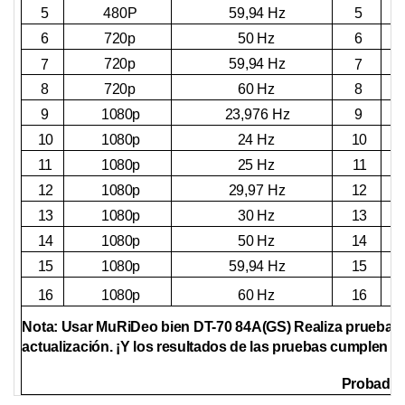
480P
59,94 Hz
5
5
6
720p
50 Hz
6
720p
59,94 Hz
7
7
8
720p
60 Hz
8
9
1080p
23,976 Hz
9
10
1080p
10
24 Hz
11
1080p
25 Hz
11
12
1080p
29,97 Hz
12
13
1080p
30 Hz
13
14
1080p
50 Hz
14
15
1080p
59,94 Hz
15
16
1080p
60 Hz
16
Nota: Usar
MuRiDeo
bien
DT-70
84A(GS)
Realiza pruebas 
actualización.
¡Y los resultados de las pruebas cumplen co
Probador