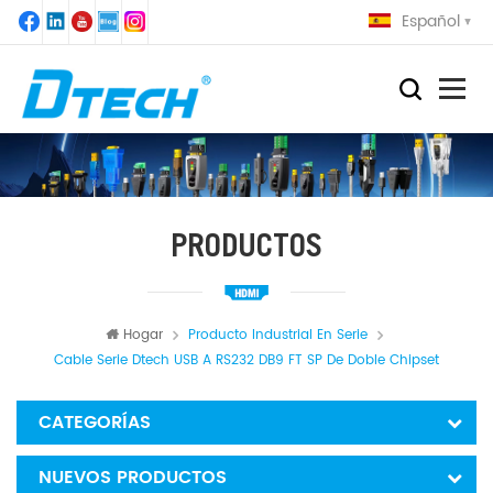
Español
PRODUCTOS
Hogar
Producto Industrial En Serie
Cable Serie Dtech USB A RS232 DB9 FT SP De Doble Chipset
CATEGORÍAS
NUEVOS PRODUCTOS