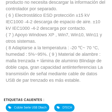
producto no necesita descargar la información del
controlador por separado.
(
6
)
Electrostático
ESD
protección
±15 kV
IEC1000
-4-2 descarga de espacio de aire.
±10
kV
IEC1000
-4-2 descarga por contacto.
(
7
) Apoyo
Windows XP
, Win7, Win10, Win11 y
otros sistemas.
(
8
Adaptarse a la temperatura
:
-20
℃~
70
°C,
humedad
: 5%~95%.
(
9
)
Material de alambre
:
malla trenzada
+
lámina de aluminio
Blindaje de
doble capa, gran capacidad antiinterferencias
La
transmisión de señal mediante cable de datos
USB de par trenzado es más estable.
ETIQUETAS CALIENTES :
Cable Serie USB Dtech
DTECH