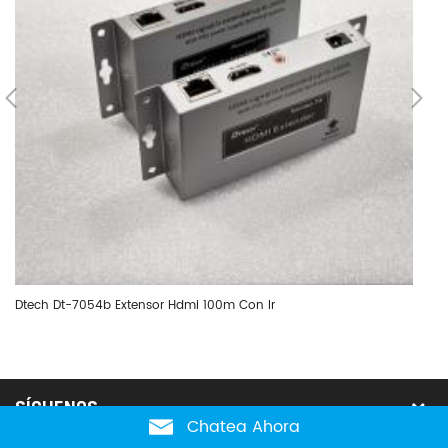
Dtech Dt-7054b Extensor Hdmi 100m Con Ir
Dt
SÍGUENOS
Chatea Ahora