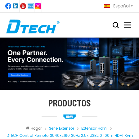
Español
PRODUCTOS
Hogar
Serie Extensor
Extensor Hdmi
DTECH Control Remoto 3840x2160 30Hz 2.5k USB2.0 100m HDMI Kvm