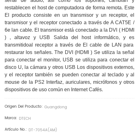
señal de audio, así como los soportes, cambian y
restablecen el host de computadora de forma remota. Este
El producto consiste en un transmisor y un receptor, el
transmisor y el receptor conectado a través de A CAT5E /
6e lan cable. El transmisor está conectado a la DVI
(
HDMI
)
, altavoz y USB Salida del host informático, y es
transmitido
al receptor a través de El cable de LAN para
restaurar los señales. The DVI (HDMI
)
Se utiliza la señal
para conectar el monitor, USB se utiliza para conectar el
disco U, la cámara y otros USB Los dispositivos externos,
y el receptor también se pueden conectar al teclado y al
mouse de la PS2 Interfaz, auriculares, micrófonos y otros
dispositivos de uso común en Internet Cafés.
Origen Del Producto:
Guangdong
Marca:
DTECH
Artículo No.:
DT-7054A(AM)