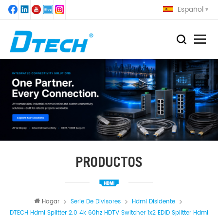
Español
PRODUCTOS
Hogar
Serie De Divisores
Hdmi Disidente
DTECH Hdmi Splitter 2.0 4k 60hz HDTV Switcher 1x2 EDID Splitter Hdmi