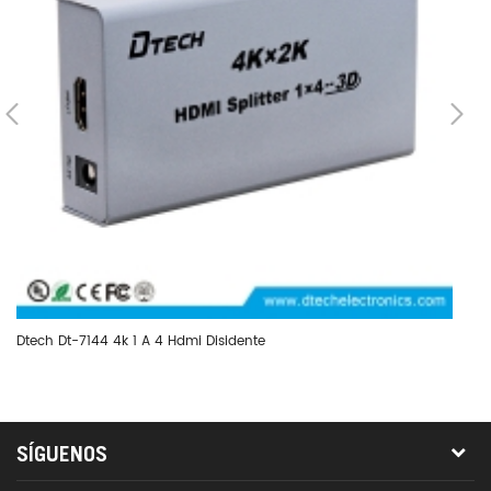
Dtech Dt-7144 4k 1 A 4 Hdmi Disidente
Di
Ve
SÍGUENOS