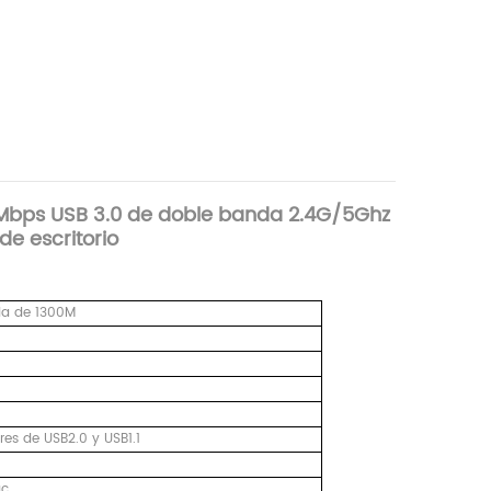
0Mbps USB 3.0 de doble banda 2.4G/5Ghz
e escritorio
da de 1300M
res de USB2.0 y USB1.1
ac