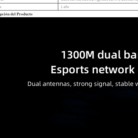
a
1 año
ipción del Producto