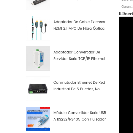
Macho A Macho Datos De
Garantí
Fibra Óptica De Función
Ⅱ. Descr
Completa
Adaptador De Cable Extensor
HDMI 2.1 MPO De Fibra Óptica
8K
Adaptador Convertidor De
Servidor Serie TCP/IP Ethernet
RS422 RS485 A TCP/IP
Conmutador Ethernet De Red
Industrial De 5 Puertos, No
Gestionado, Plug And Play,
Gigabit.
Módulo Convertidor Serie USB
A RS232/RS485 Con Pulsador
(bloque De Terminales)