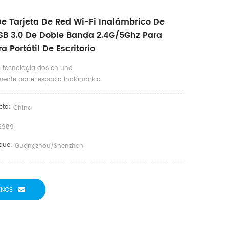
e Tarjeta De Red Wi-Fi Inalámbrico De
B 3.0 De Doble Banda 2.4G/5Ghz Para
Portátil De Escritorio
 tecnología dos en uno.
mente por el espacio inalámbrico.
cto:
China
2989
que:
Guangzhou/Shenzhen
ENOS