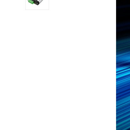
Industrial DTECH Tipo C
Adaptador De Bus USB A CAN
Convertidor USB Tipo C A
CAN