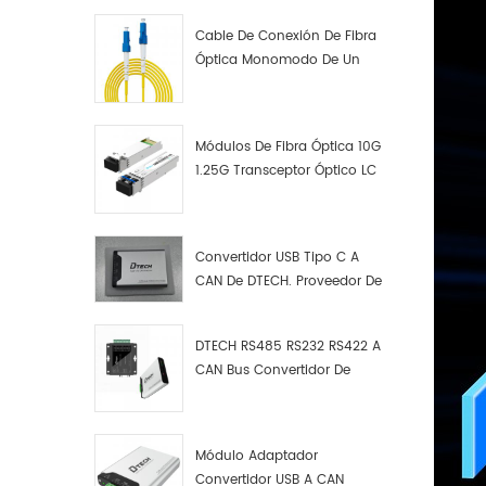
Cable De Conexión De Fibra
Óptica Monomodo De Un
Solo Núcleo LC UPC LC UPC
Módulos De Fibra Óptica 10G
1.25G Transceptor Óptico LC
Convertidor USB Tipo C A
CAN De DTECH. Proveedor De
Convertidores USB Tipo C A
CAN.
DTECH RS485 RS232 RS422 A
CAN Bus Convertidor De
Protocolo USB Tipo C A CAN
Depurador De Prueba Kit
Analizador De Datos
Módulo Adaptador
Convertidor USB A CAN