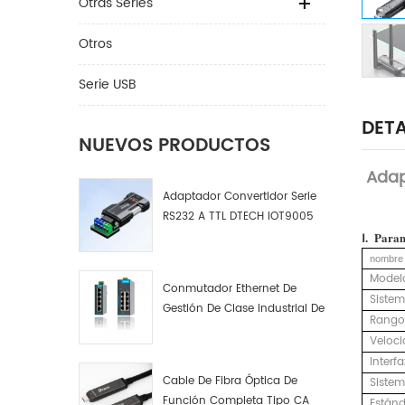
Otras Series
Otros
Serie USB
DETA
NUEVOS PRODUCTOS
Adap
Adaptador Convertidor Serie
RS232 A TTL DTECH IOT9005
Ⅰ.
Para
nombre 
Model
Conmutador Ethernet De
Sistem
Gestión De Clase Industrial De
Rango 
4, 8 Y 16 Puertos Fabricante
Veloci
De Conmutadores De Red
Interfa
Industrial
Cable De Fibra Óptica De
Sistem
Función Completa Tipo CA
Estánd