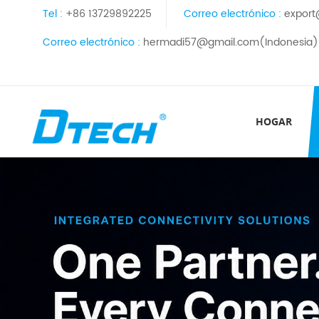
Tel :
+86 13729892225
Correo electrónico :
export
Correo electrónico :
hermadi57@gmail.com(Indonesia)
HOGAR