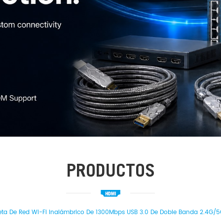
PRODUCTOS
eta De Red Wi-Fi Inalámbrico De 1300Mbps USB 3.0 De Doble Banda 2.4G/5G