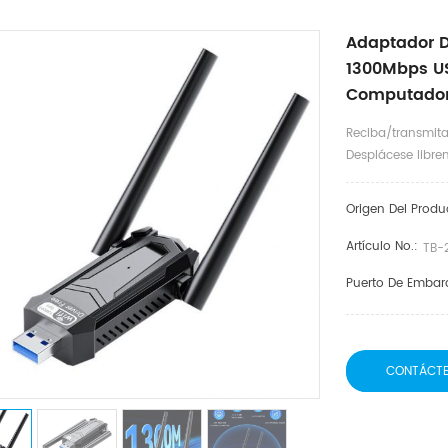
Adaptador D
1300Mbps US
Computadora 
Reciba/transmita
Desplácese libre
Origen Del Produ
Artículo No.:
TB-
Puerto De Embar
CONTÁCT