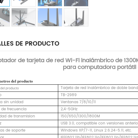
LLES DE PRODUCTO
tador de tarjeta de red Wi-Fi inalámbrico de 130
para computadora portátil d
metros
del producto
Tarjeta de red inalámbrica de doble ban
del producto
o
TB-2989
a sin unidad
Ventanas 7/8/10/11
de frecuencia
2,4-5GHz
dad de transmision
150/650/1300/1800M
z
USB 3.0, compatible con versiones anterio
as de soporte
Windows XP/7-11, Linux 2.6.24-5.11, etc.
ar
IEEE802.11b/IEE802.11g/IEE802.11n/IEE802.11