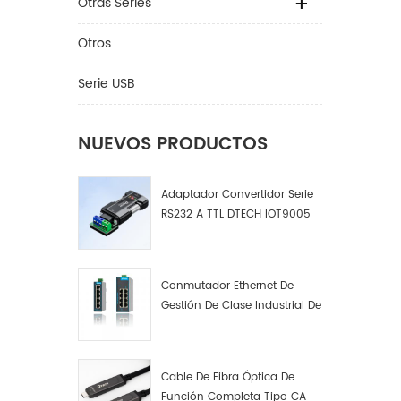
Otras Series
Otros
Serie USB
NUEVOS PRODUCTOS
Adaptador Convertidor Serie
RS232 A TTL DTECH IOT9005
Conmutador Ethernet De
Gestión De Clase Industrial De
4, 8 Y 16 Puertos Fabricante
De Conmutadores De Red
Industrial
Cable De Fibra Óptica De
Función Completa Tipo CA