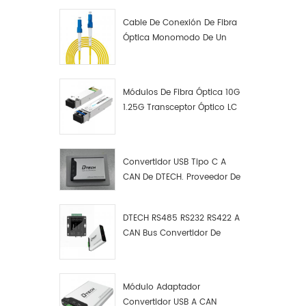
Cable De Conexión De Fibra
Óptica Monomodo De Un
Solo Núcleo LC UPC LC UPC
Módulos De Fibra Óptica 10G
1.25G Transceptor Óptico LC
Convertidor USB Tipo C A
CAN De DTECH. Proveedor De
Convertidores USB Tipo C A
CAN.
DTECH RS485 RS232 RS422 A
CAN Bus Convertidor De
Protocolo USB Tipo C A CAN
Depurador De Prueba Kit
Analizador De Datos
Módulo Adaptador
Convertidor USB A CAN