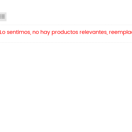
id View
List View
Lo sentimos, no hay productos relevantes, reempl