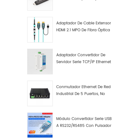
Macho A Macho Datos De
Fibra Óptica De Función
Completa
Adaptador De Cable Extensor
HDMI 2.1 MPO De Fibra Óptica
8K
Adaptador Convertidor De
Servidor Serie TCP/IP Ethernet
RS422 RS485 A TCP/IP
Conmutador Ethernet De Red
Industrial De 5 Puertos, No
Gestionado, Plug And Play,
Gigabit.
Módulo Convertidor Serie USB
A RS232/RS485 Con Pulsador
(bloque De Terminales)