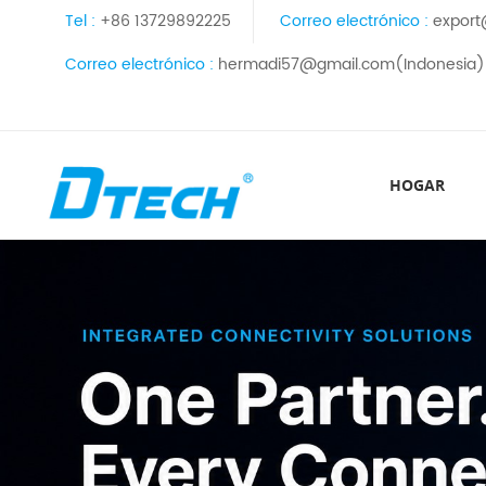
Tel :
+86 13729892225
Correo electrónico :
export
Correo electrónico :
hermadi57@gmail.com(Indonesia)
HOGAR