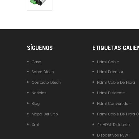
Industrial DTECH Tipo C
Adaptador De Bus USB A CAN
Convertidor USB Tipo C A
CAN
SÍGUENOS
ETIQUETAS CALIE
Casa
Hdmi Cable
Sobre Dtech
Hdmi Extensor
Contacto Dtech
Hdmi Cable De Fibra
Noticias
Hdmi Disidente
Blog
Hdmi Convertidor
Mapa Del Sitio
Hdmi Cable De Fibra Ó
Xml
4k HDMI Disidente
Dispositivos RSWT