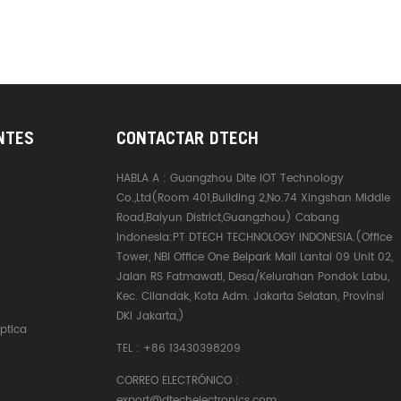
NTES
CONTACTAR DTECH
HABLA A :
Guangzhou Dite IOT Technology
Co.,Ltd(Room 401,Building 2,No.74 Xingshan Middle
Road,Baiyun District,Guangzhou) Cabang
Indonesia:PT DTECH TECHNOLOGY INDONESIA.(Office
Tower, NBI Office One Belpark Mall Lantai 09 Unit 02,
Jalan RS Fatmawati, Desa/Kelurahan Pondok Labu,
Kec. Cilandak, Kota Adm. Jakarta Selatan, Provinsi
DKI Jakarta,)
ptica
TEL :
+86 13430398209
CORREO ELECTRÓNICO :
export@dtechelectronics.com