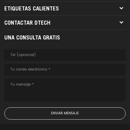
portátil Resuelva el problema
ETIQUETAS CALIENTES
del puerto único tipo C y
conecte dispositivos de
CONTACTAR DTECH
visualización con varias
interfaces HDMI. Sistema
UNA CONSULTA GRATIS
completo, plug and play Estable
y confiable, el potente chip
admite varios sistemas
operativos como OS X, WIN8 y
WIN7, lo que lo hace plug and
play, conveniente y eficiente,
con un rendimiento estable,
evitando factores inestables
como la distorsión de la
calidad de la imagen y imagen
fantasma. Protección múltiple,
transmisión de datos de alta
velocidad Como conductor
importante para la transmisión
de señales, este convertidor