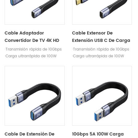
Cable Adaptador
Cable Extensor De
Convertidor De TV 4K HD
Extensión USB C De Carga
USB 3.1 Tipo C Hembra A
Rápida De 100W, Cable De
·Transmisión rápida de 10Gbps
·Transmisión rápida de 10Gbps
Un Cable De Carga De
Transferencia De 10Gbps
·Carga ultrarrápida de 100W
·Carga ultrarrápida de 100W
Datos Multifunción
Tipo C 3,1 Macho A
·Proyección de pantalla
·Proyección de pantalla
Hembra
Hembra
4K@60Hz
4K@60Hz
Cable De Extensión De
10Gbps 5A 100W Carga