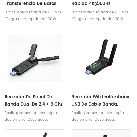
Transferencia De Datos
Rápida 4K@60Hz
USB 3,1 M/F, Alta
Proyección A A A Cable
·Transmisión rápida de 10Gbps
·Transmisión rápida de 10Gbps
Velocidad, 10Gbps, Tipo A,
USB3.1 Cable De
·Carga ultrarrápida de 100W
·Carga ultrarrápida de 100W
Macho A Hembra, Cable
Transferencia De Datos
·Proyección de pantalla
·Proyección de pantalla
Multifuncional
Multifuncional
4K@60Hz
4K@60Hz
Receptor De Señal De
Receptor Wifi Inalámbrico
Banda Dual De 2,4 + 5 Ghz
USB De Doble Banda,
Adaptador WiFi6 1800
Adaptador De Tarjeta De
Reciba/transmita tecnología
Reciba/transmita tecnología
Mbps USB3.0 A Tarjeta De
Red De Antena Wifi De
dos en uno. Desplácese
dos en uno. Desplácese
Red Inalámbrica
1300Mbps, 5GHZ, 2,4 Ghz,
libremente por el espacio
libremente por el espacio
Para PC De Escritorio
inalámbrico.
inalámbrico.