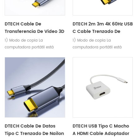
DTECH Cable De
DTECH 2m 3m 4K 60Hz USB
Transferencia De Vídeo 3D
C Cable Trenzado De
4K 60Hz 1080P USB C 0,2 M
Nailon Macho Tipo C A
1) Modo de copia La
1) Modo de copia La
Tipo C Macho A HD HDMI
HD-MI 1080P Cable
computadora portátil está
computadora portátil está
Hembra Cable De
Convertidor Macho
conectada al televisor y
conectada al televisor y
Extensión
muestra la misma imagen para
muestra la misma imagen para
una visualización más fluida en
una visualización más fluida en
una pantalla grande. 2) Modo
una pantalla grande. 2) Modo
extendido Conecte la
extendido Conecte la
computadora portátil al
computadora portátil al
televisor, muestre diferentes
televisor, muestre diferentes
imágenes y equilibre el
imágenes y equilibre el
entretenimiento y la oficina.
entretenimiento y la oficina.
DTECH Cable De Datos
DTECH USB Tipo C Macho
Tipo C Trenzado De Nailon
A HDMI Cable Adaptador