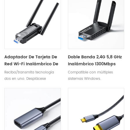
Adaptador De Tarjeta De
Doble Banda 2,4G 5,8 GHz
Red Wi-Fi Inalámbrico De
Inalámbrico 1300Mbps
1300Mbps USB 3.0 De
USB3.0 WiFi Antena
Reciba/transmita tecnología
Compatible con múltiples
Doble Banda 2.4G/5Ghz
Adaptador USB Ethernet
dos en uno. Desplácese
sistemas Windows.
Para Computadora
Receptor De Tarjeta De
libremente por el espacio
Portátil De Escritorio
Red
inalámbrico.