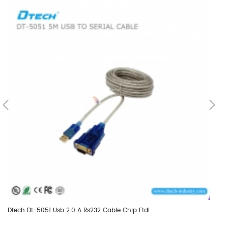
Dtech Dt-5051 Usb 2.0 A Rs232 Cable Chip Ftdi
Dt
En