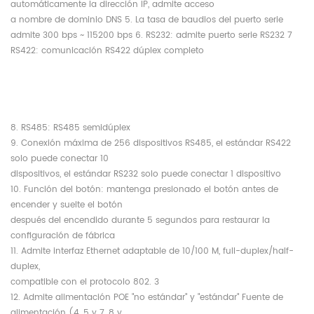
automáticamente la dirección IP, admite acceso
a nombre de dominio DNS 5. La tasa de baudios del puerto serie
admite 300 bps ~ 115200 bps 6. RS232: admite puerto serie RS232 7
RS422: comunicación RS422 dúplex completo
8. RS485: RS485 semidúplex
9. Conexión máxima de 256 dispositivos RS485, el estándar RS422
solo puede conectar 10
dispositivos, el estándar RS232 solo puede conectar 1 dispositivo
10. Función del botón: mantenga presionado el botón antes de
encender y suelte el botón
después del encendido durante 5 segundos para restaurar la
configuración de fábrica
11. Admite interfaz Ethernet adaptable de 10/100 M, full-duplex/half-
duplex,
compatible con el protocolo 802. 3
12. Admite alimentación POE "no estándar" y "estándar" Fuente de
alimentación (4, 5 y 7, 8 y