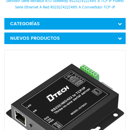
Servidor Serie ModBus RTU Gateway RS232/422/485 A TCP IP Puerto
Serie Ethernet A Red RS232/422/485 A Convertidor TCP-IP
CATEGORÍAS
NUEVOS PRODUCTOS