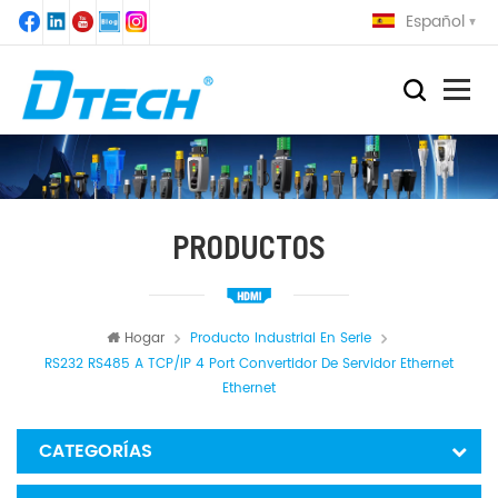
Español
PRODUCTOS
Hogar
Producto Industrial En Serie
RS232 RS485 A TCP/IP 4 Port Convertidor De Servidor Ethernet
Ethernet
CATEGORÍAS