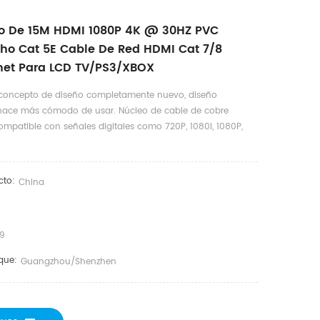
o De 15M HDMI 1080P 4K @ 30HZ PVC
o Cat 5E Cable De Red HDMI Cat 7/8
net Para LCD TV/PS3/XBOX
, concepto de diseño completamente nuevo, diseño
hace más cómodo de usar. Núcleo de cable de cobre
ompatible con señales digitales como 720P, 1080I, 1080P,
cto:
China
9
que:
Guangzhou/shenzhen