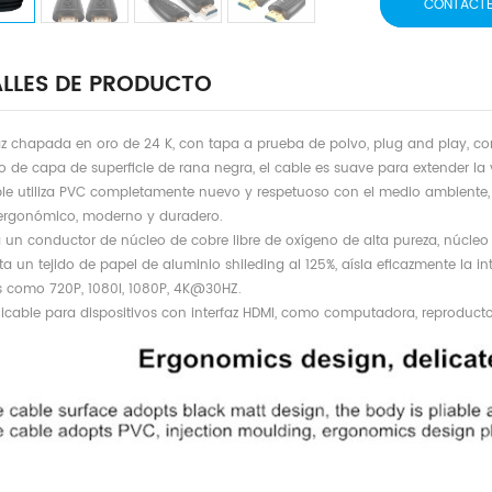
CONTÁCT
LLES DE PRODUCTO
rfaz chapada en oro de 24 K, con tapa a prueba de polvo, plug and play, co
o de capa de superficie de rana negra, el cable es suave para extender la v
able utiliza PVC completamente nuevo y respetuoso con el medio ambiente,
ergonómico, moderno y duradero.
iza un conductor de núcleo de cobre libre de oxígeno de alta pureza, núcle
a un tejido de papel de aluminio shileding al 125%, aísla eficazmente la i
es como 720P, 1080I, 1080P, 4K@30HZ.
plicable para dispositivos con interfaz HDMI, como computadora, reproducto