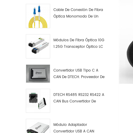
Cable De Conexión De Fibra
Óptica Monomodo De Un
Solo Núcleo LC UPC LC UPC
Módulos De Fibra Óptica 10G
1.25G Transceptor Óptico LC
Convertidor USB Tipo C A
CAN De DTECH. Proveedor De
Convertidores USB Tipo C A
CAN.
DTECH RS485 RS232 RS422 A
CAN Bus Convertidor De
Protocolo USB Tipo C A CAN
Depurador De Prueba Kit
Analizador De Datos
Módulo Adaptador
Convertidor USB A CAN