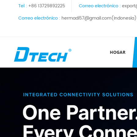
Tel :
+86 13729892225
Correo electrónico :
export
Correo electrónico :
hermadi57@gmail.com(Indonesia)
HOGAR