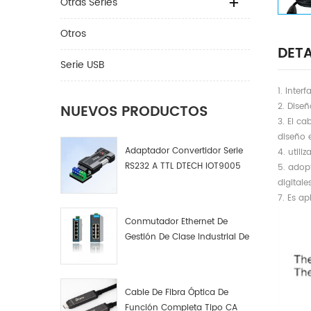
Otras Series
Otros
DETA
Serie USB
1. Inte
2. Diseñ
NUEVOS PRODUCTOS
3. El c
diseño 
Adaptador Convertidor Serie
4. util
RS232 A TTL DTECH IOT9005
5. adopt
digital
7. Es a
Conmutador Ethernet De
Gestión De Clase Industrial De
4, 8 Y 16 Puertos Fabricante
De Conmutadores De Red
Industrial
Cable De Fibra Óptica De
Función Completa Tipo CA