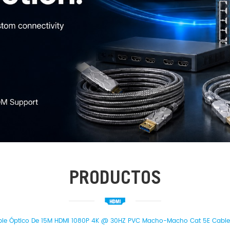
PRODUCTOS
le Óptico De 15M HDMI 1080P 4K @ 30HZ PVC Macho-Macho Cat 5E Cable 