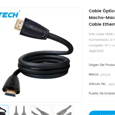
Cable Óptic
Macho-Mach
Cable Ether
Este cable HDMI
humanizado, lo 
completo 19+1, c
4k@30HZ.
Origen Del Produ
Marca:
DTECH
Artículo No.:
H00
Puerto De Embar