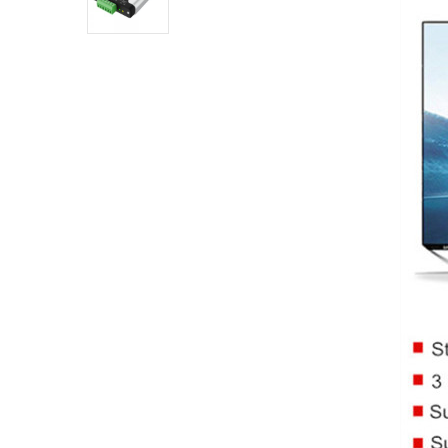
Industrial DTECH Tipo C
Adaptador De Bus USB A CAN
Convertidor USB Tipo C A
CAN