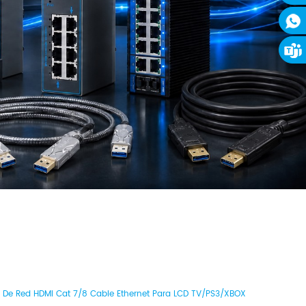
De Red HDMI Cat 7/8 Cable Ethernet Para LCD TV/PS3/XBOX