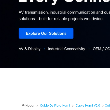
Hogar
Cable De Fibra Hdmi
Cable Hdmi V2.0
Cab