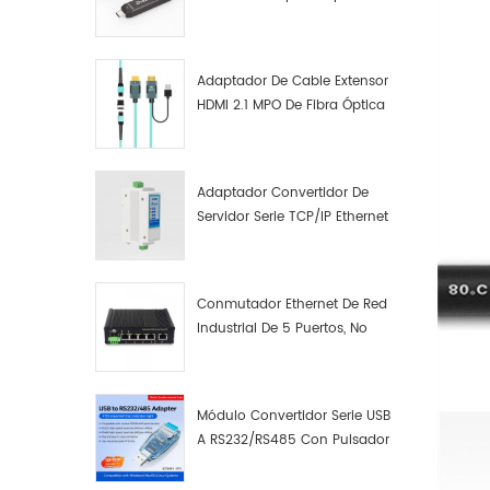
Macho A Macho Datos De
Fibra Óptica De Función
Completa
Adaptador De Cable Extensor
HDMI 2.1 MPO De Fibra Óptica
8K
Adaptador Convertidor De
Servidor Serie TCP/IP Ethernet
RS422 RS485 A TCP/IP
Conmutador Ethernet De Red
Industrial De 5 Puertos, No
Gestionado, Plug And Play,
Gigabit.
Módulo Convertidor Serie USB
A RS232/RS485 Con Pulsador
(bloque De Terminales)