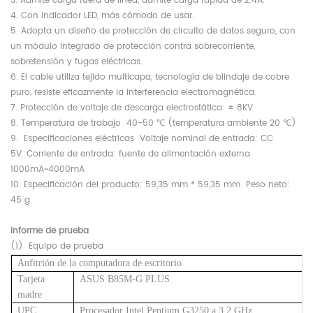
3. Admite carga fuera de línea, admite carga rápida de 2.4A.
4. Con indicador LED, más cómodo de usar.
5. Adopta un diseño de protección de circuito de datos seguro, con
un módulo integrado de protección contra sobrecorriente,
sobretensión y fugas eléctricas.
6. El cable utiliza tejido multicapa, tecnología de blindaje de cobre
puro, resiste eficazmente la interferencia electromagnética.
7. Protección de voltaje de descarga electrostática:
±
8KV
8. Temperatura de trabajo
40-50 ℃ (temperatura ambiente 20 ℃)
9.
Especificaciones eléctricas
Voltaje nominal de entrada: CC
5V.
Corriente de entrada: fuente de alimentación externa
1000mA~4000mA
10. Especificación del producto: 59,35 mm * 59,35 mm
Peso neto:
45 g
Informe de prueba
(1)
Equipo de prueba
Anfitrión de la computadora de escritorio
Tarjeta
ASUS B85M-G PLUS
madre
UPC
Procesador Intel Pentium G3250 a 3,2 GHz