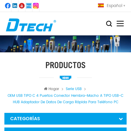
Español
PRODUCTOS
Hogar
Serie USB
OEM USB TIPO C 4 Puertos Conector Hembra-Macho A TIPO USB-C
HUB Adaptador De Datos De Carga Rápida Para Teléfono PC
CATEGORÍAS