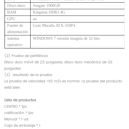
Disco duro
Seagate 1000GB
RAM
Kingston DDR3 4G
GPU
no
Fuente de
Gran Muralla ATX-350P4
alimentación
sistema
WINDOWS 7 versión insignia de 32 bits
operativo
(2)
Prueba de periféricos
Disco duro móvil de 2,5 pulgadas, disco duro mecánico de 3,5
pulgadas
(3)
resultado de la prueba
La prueba de velocidad >60 m/s es normal. La prueba del producto
está bien.
Lista de productos
CENTRO * 1pc
calificación * 1pc
Manual * 1 ud.
Caja de embalaje * 1