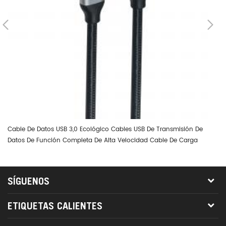
Cable De Datos USB 3,0 Ecológico Cables USB De Transmisión De
Dt
Datos De Función Completa De Alta Velocidad Cable De Carga
0.
Rápida Thunderbolt 3 PD
SÍGUENOS
ETIQUETAS CALIENTES