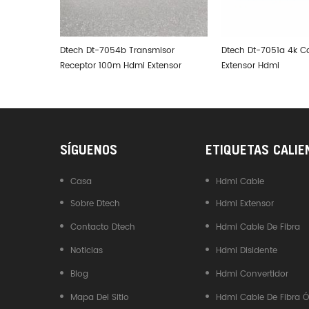
 Rc Usb A
Dtech Dt-7054b Transmisor
Dtech Dt-7051a 4k Ca
Receptor 100m Hdmi Extensor
Extensor Hdmi
SÍGUENOS
ETIQUETAS CALIE
Casa
Hdmi Cable
Sobre Dtech
Hdmi Extensor
Contacto Dtech
Hdmi Cable De Fibra
Noticias
Hdmi Disidente
Blog
Hdmi Convertidor
Mapa Del Sitio
Hdmi Cable De Fibra Ó