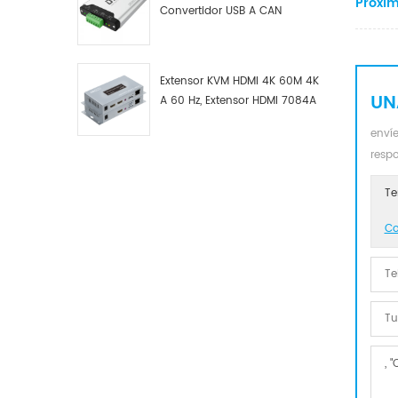
Próxim
Convertidor USB A CAN
Industrial DTECH Tipo C
Adaptador De Bus USB A CAN
Convertidor USB Tipo C A
Extensor KVM HDMI 4K 60M 4K
CAN
UN
A 60 Hz, Extensor HDMI 7084A
GS
envíe
resp
Te
Co