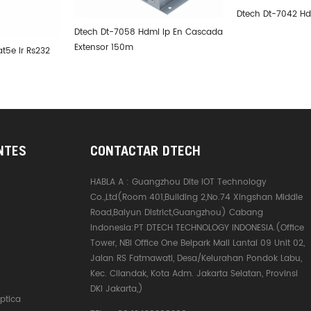
Dtech Dt-7042 H
Dtech Dt-7058 Hdmi Ip En Cascada
Extensor 150m
t5e Ir Rs232
NTES
CONTACTAR DTECH
HABLA A :
Guangzhou Dite IOT Technology
Co.,Ltd(Room 401,Building 2,No.74 Xingshan Middle
Road,Baiyun District,Guangzhou) Cabang
Indonesia:PT DTECH TECHNOLOGY INDONESIA.(Office
Tower, NBI Office One Belpark Mall Lantai 09 Unit 02,
Jalan RS Fatmawati, Desa/Kelurahan Pondok Labu,
Kec. Cilandak, Kota Adm. Jakarta Selatan, Provinsi
DKI Jakarta,)
ptica