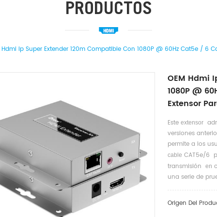
PRODUCTOS
Hdmi Ip Super Extender 120m Compatible Con 1080P @ 60Hz Cat5e / 6 Ca
OEM Hdmi Ip
1080P @ 60H
Extensor P
Este
admi
extensor
versiones anterio
permite a los us
CAT5e/6 p
cable
transmisión
c
en
una serie de prue
Origen Del Produ