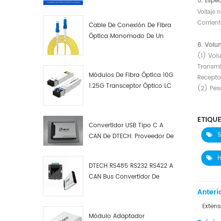
5. Espec
Voltaje 
Corrien
Cable De Conexión De Fibra
Óptica Monomodo De Un
6. Vol
Solo Núcleo LC UPC LC UPC
(1) Vol
Transm
Módulos De Fibra Óptica 10G
Recept
1.25G Transceptor Óptico LC
(2) Pes
ETIQUE
Convertidor USB Tipo C A
S
CAN De DTECH. Proveedor De
Convertidores USB Tipo C A
CAN.
H
DTECH RS485 RS232 RS422 A
CAN Bus Convertidor De
Protocolo USB Tipo C A CAN
Anterio
Depurador De Prueba Kit
Exten
Analizador De Datos
Módulo Adaptador