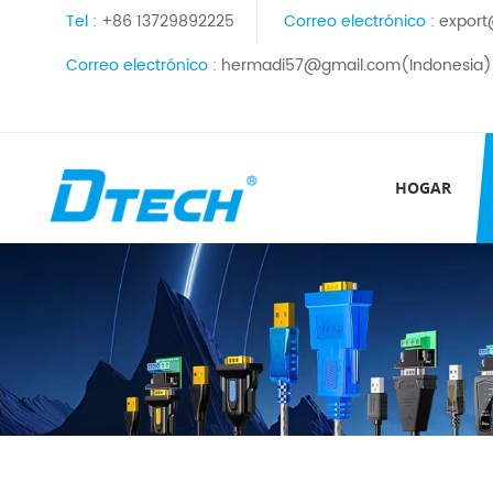
Tel :
+86 13729892225
Correo electrónico :
export
Correo electrónico :
hermadi57@gmail.com(Indonesia)
HOGAR