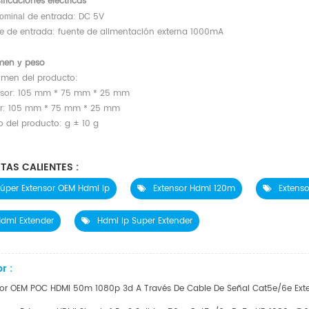
ificaciones eléctricas
de entrada: DC 5V
nominal
te de entrada: fuente de alimentación externa 1000mA
umen
peso
y
umen del producto:
isor: 105 mm * 75 mm * 25 mm
or: 105 mm * 75 mm * 25 mm
o del producto: g ± 10 g
TAS CALIENTES :
úper Extensor OEM Hdmi Ip
Extensor Hdmi 120m
Extens
dmi Extender
Hdmi Ip Super Extender
r :
sor OEM POC HDMI 50m 1080p 3d A Través De Cable De Señal Cat5e/6e Ext