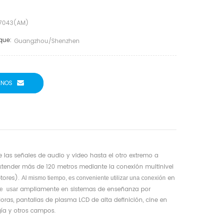
7043(AM)
que:
Guangzhou/shenzhen
ENOS
e las señales de audio y video hasta el otro extremo a
xtender más de 120 metros mediante la conexión multinivel
tores).
en
Al mismo tiempo, es conveniente utilizar una conexión
ampliamente en sistemas de enseñanza por
de
usar
ras, pantallas de plasma LCD de alta definición, cine en
ogía y otros campos.