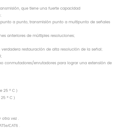
ansmisión, que tiene una fuerte capacidad
;
 punto a punto, transmisión punto a multipunto de señales
es anteriores de múltiples resoluciones;
erdadera restauración de alta resolución de la señal;
;
omo conmutadores/enrutadores para lograr una extensión de
e 25 ° C
)
 25 ° C
)
y otra vez
.
.
CAT5e/CAT6