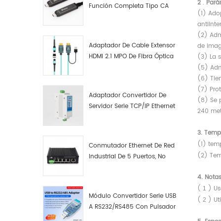
2
.
Pará
Función Completa Tipo CA
(1) Ado
Macho A Macho Datos De
antiint
Fibra Óptica De Función
(2) Adm
Completa
Adaptador De Cable Extensor
de imag
HDMI 2.1 MPO De Fibra Óptica
(3) La 
8K
(5) Admi
(6) Tie
(7) Prot
Adaptador Convertidor De
(8) Se 
Servidor Serie TCP/IP Ethernet
240 met
RS422 RS485 A TCP/IP
3. Temp
(1) tem
Conmutador Ethernet De Red
(2) Tem
Industrial De 5 Puertos, No
Gestionado, Plug And Play,
4. Nota
Gigabit.
(
) Usa
1
Módulo Convertidor Serie USB
(
) Uti
2
A RS232/RS485 Con Pulsador
(bloque De Terminales)