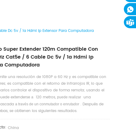
ble Dc 5v / 1a Hdmi Ip Extensor Para Computadora
 Super Extender 120m Compatible Con
z Cat5e / 6 Cable Dc 5v / 1a Hdmi Ip
ara Computadora
te una resolución de 1080P a 60 Hz y es compatible con
res; es compatible con el retorno de infrarrojos IR, lo que
uarios controlar el dispositivo de forma remota; usando el
uede extenderse
120 metros,
una
a
puede realizar
ascada
. Después de
a través de un conmutador o enrutador
bas, se obtienen los siguientes resultados.
cto:
China