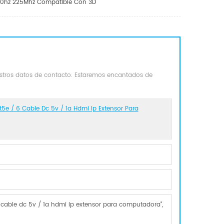
60hz 225Mhz Compatible Con 3D
estros datos de contacto. Estaremos encantados de
e / 6 Cable Dc 5v / 1a Hdmi Ip Extensor Para