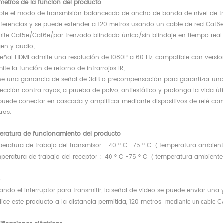
metros de la función del producto
pte el modo de transmisión balanceado de ancho de banda de nivel de tr
erferencias y se puede extender a 120 metros usando un cable de red Cat6e
ite Cat5e/Cat6e/par trenzado blindado único/sin blindaje en tiempo real
en y audio;
señal HDMI admite una resolución de 1080P a 60 Hz, compatible con version
te la función de retorno de infrarrojos IR;
ne una ganancia de señal de 3dB o precompensación para garantizar una v
ección contra rayos, a prueba de polvo, antiestático y prolonga la vida útil
puede conectar en cascada y amplificar mediante dispositivos de relé c
ros.
eratura de funcionamiento del producto
peratura de trabajo del transmisor
40 ° C -75 ° C
temperatura ambient
:
(
peratura de trabajo del receptor
40 ° C -75 ° C
temperatura ambiente
:
(
s
ndo el interruptor para transmitir, la señal de video se puede enviar una 
lice este producto a la distancia permitida, 120 metros
mediante un cable 