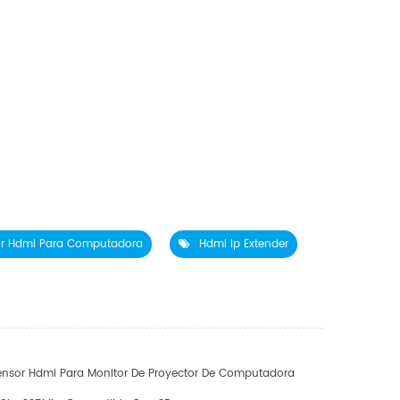
or Hdmi Para Computadora
Hdmi Ip Extender
ensor Hdmi Para Monitor De Proyector De Computadora