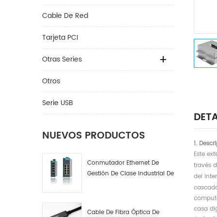
Cable De Red
Tarjeta PCI
Otras Series
Otros
Serie USB
DETA
NUEVOS PRODUCTOS
1. Descr
Este ex
Conmutador Ethernet De
través 
Gestión De Clase Industrial De
del inte
4, 8 Y 16 Puertos Fabricante
cascada
De Conmutadores De Red
computa
Industrial
casa dig
Cable De Fibra Óptica De