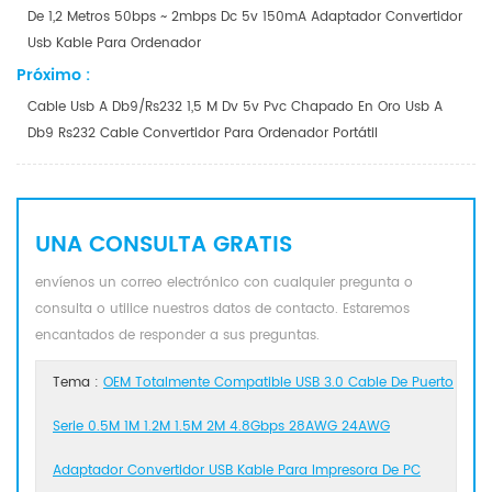
De 1,2 Metros 50bps ~ 2mbps Dc 5v 150mA Adaptador Convertidor
Usb Kable Para Ordenador
Próximo :
Cable Usb A Db9/rs232 1,5 M Dv 5v Pvc Chapado En Oro Usb A
Db9 Rs232 Cable Convertidor Para Ordenador Portátil
UNA CONSULTA GRATIS
envíenos un correo electrónico con cualquier pregunta o
consulta o utilice nuestros datos de contacto. Estaremos
encantados de responder a sus preguntas.
Tema :
OEM Totalmente Compatible USB 3.0 Cable De Puerto
Serie 0.5M 1M 1.2M 1.5M 2M 4.8Gbps 28AWG 24AWG
Adaptador Convertidor USB Kable Para Impresora De PC