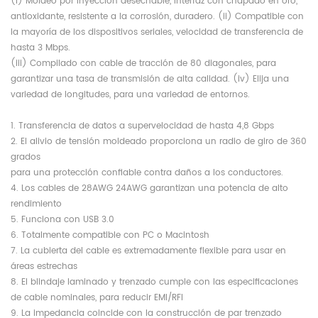
(i) Moldeo por inyección desechable, interfaz con chapado en oro,
antioxidante, resistente a la corrosión, duradero. (ii) Compatible con
la mayoría de los dispositivos seriales, velocidad de transferencia de
hasta 3 Mbps.
(iii) Compilado con cable de tracción de 80 diagonales, para
garantizar una tasa de transmisión de alta calidad. (iv) Elija una
variedad de longitudes, para una variedad de entornos.
1. Transferencia de datos a supervelocidad de hasta 4,8 Gbps
2. El alivio de tensión moldeado proporciona un radio de giro de 360
​​grados
para una protección confiable contra daños a los conductores.
4. Los cables de 28AWG 24AWG garantizan una potencia de alto
rendimiento
5. Funciona con USB 3.0
6. Totalmente compatible con PC o Macintosh
7. La cubierta del cable es extremadamente flexible para usar en
áreas estrechas
8. El blindaje laminado y trenzado cumple con las especificaciones
de cable nominales, para reducir EMI/RFI
9. La impedancia coincide con la construcción de par trenzado