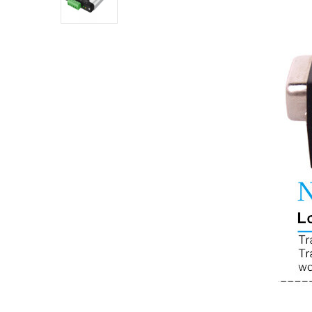
Industrial DTECH Tipo C
Adaptador De Bus USB A CAN
Convertidor USB Tipo C A
CAN