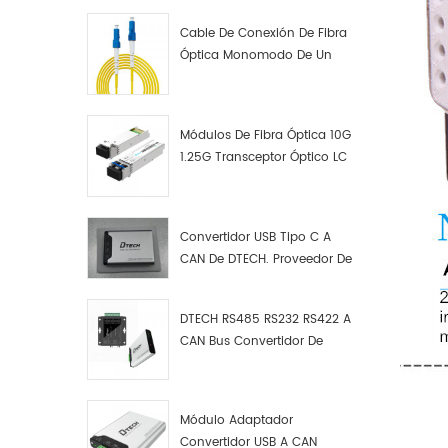
Cable De Conexión De Fibra
Óptica Monomodo De Un
Solo Núcleo LC UPC LC UPC
Módulos De Fibra Óptica 10G
1.25G Transceptor Óptico LC
Convertidor USB Tipo C A
CAN De DTECH. Proveedor De
Convertidores USB Tipo C A
CAN.
DTECH RS485 RS232 RS422 A
CAN Bus Convertidor De
Protocolo USB Tipo C A CAN
Depurador De Prueba Kit
Analizador De Datos
Módulo Adaptador
Convertidor USB A CAN