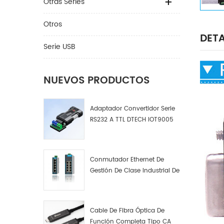
Otras Series
Otros
DETA
Serie USB
NUEVOS PRODUCTOS
Adaptador Convertidor Serie
RS232 A TTL DTECH IOT9005
Conmutador Ethernet De
Gestión De Clase Industrial De
4, 8 Y 16 Puertos Fabricante
De Conmutadores De Red
Industrial
Cable De Fibra Óptica De
Función Completa Tipo CA