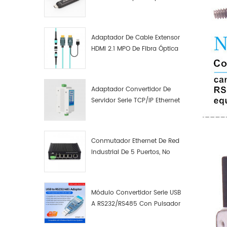
Macho A Macho Datos De
Fibra Óptica De Función
Completa
Adaptador De Cable Extensor
HDMI 2.1 MPO De Fibra Óptica
8K
Adaptador Convertidor De
Servidor Serie TCP/IP Ethernet
RS422 RS485 A TCP/IP
Conmutador Ethernet De Red
Industrial De 5 Puertos, No
Gestionado, Plug And Play,
Gigabit.
Módulo Convertidor Serie USB
A RS232/RS485 Con Pulsador
(bloque De Terminales)