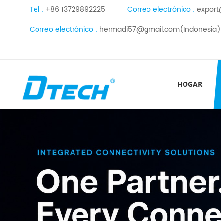
Tel :
+86 13729892225
Correo electrónico :
export
Correo electrónico :
hermadi57@gmail.com(Indonesia)
HOGAR