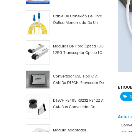
Cable De Conexión De Fibra
Óptica Monomodo De Un
Solo Núcleo LC UPC LC UPC
Módulos De Fibra Óptica 10G
1.25G Transceptor Óptico LC
Convertidor USB Tipo C A
CAN De DTECH. Proveedor De
ETIQUE
Convertidores USB Tipo C A
CAN.
C
DTECH RS485 RS232 RS422 A
CAN Bus Convertidor De
Protocolo USB Tipo C A CAN
Anterio
Depurador De Prueba Kit
Conver
Analizador De Datos
Módulo Adaptador