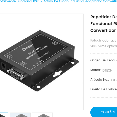
Totalmente Funcional RS232 Activo De Grado Industrial Adaptador Convertido
Repetidor D
Funcional R
Convertidor 
Fotoaislador act
2000vrms óptica
Origen Del Produ
Marca:
DTECH
Artículo No.:
IOT
Puerto De Embar
CONTÁCT