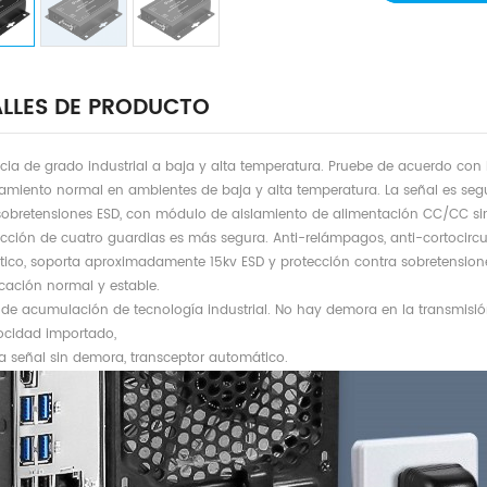
LLES DE PRODUCTO
ncia de grado industrial a baja y alta temperatura. Pruebe de acuerdo con
amiento normal en ambientes de baja y alta temperatura. La señal es segura
sobretensiones ESD, con módulo de aislamiento de alimentación CC/CC sin 
ección de cuatro guardias es más segura. Anti-relámpagos, anti-cortocircu
ático, soporta aproximadamente 15kv ESD y protección contra sobretensione
ación normal y estable.
 de acumulación de tecnología industrial. No hay demora en la transmisi
locidad importado,
la señal sin demora, transceptor automático.