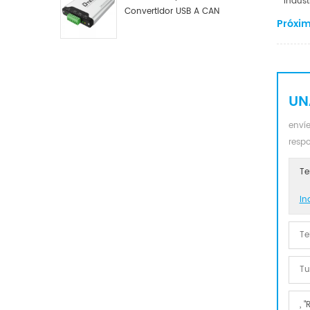
Indust
Convertidor USB A CAN
Próxim
Industrial DTECH Tipo C
Adaptador De Bus USB A CAN
Convertidor USB Tipo C A
CAN
UN
envíe
resp
Te
In