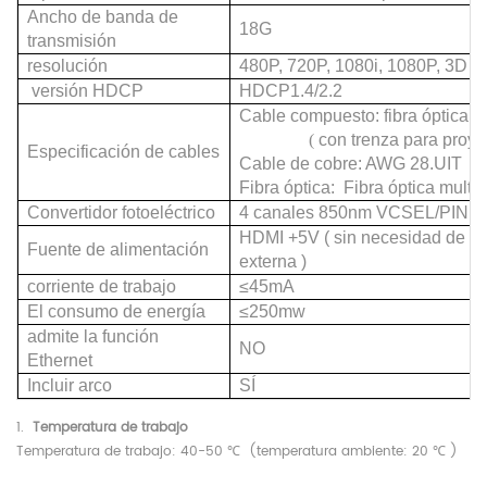
Ancho de banda de
18G
transmisión
resolución
480P, 720P, 1080i, 1080P, 3D
,
versión
HDCP
HDCP1.4/2.2
Cable compuesto: fibra óptica +
(
con trenza para
proye
Especificación de cables
Cable de cobre:
​​AWG 28.UIT
Fibra óptica:
Fibra óptica mult
Convertidor fotoeléctrico
4 canales 850nm VCSEL/PIN
HDMI +5V
(
sin necesidad de fu
Fuente de alimentación
externa
)
corriente de trabajo
≤45mA
El consumo de energía
≤250mw
admite la función
NO
Ethernet
Incluir arco
SÍ
1.
Temperatura de trabajo
Temperatura de trabajo: 40-50 ℃
(temperatura ambiente: 20
℃
)