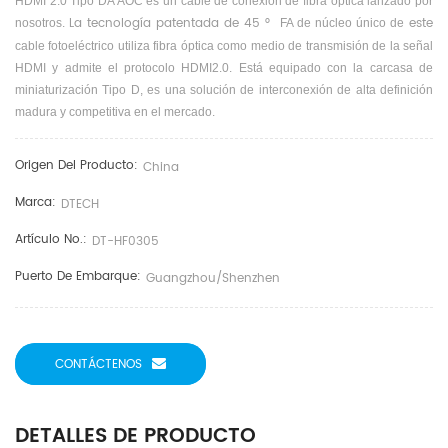
HDMI 2.0 Tipo DA AOC es un cable de conexión de fibra óptica lanzado por
La tecnología patentada de 45 °
este
nosotros.
FA de
núcleo único de
cable fotoeléctrico utiliza fibra óptica como medio de transmisión de la señal
HDMI y admite el protocolo HDMI2.0.
Está equipado con la carcasa de
miniaturización Tipo D, es una solución de interconexión de alta definición
madura y competitiva en el mercado.
Origen Del Producto:
China
Marca:
DTECH
Artículo No.:
DT-HF0305
Puerto De Embarque:
Guangzhou/shenzhen
CONTÁCTENOS
DETALLES DE PRODUCTO