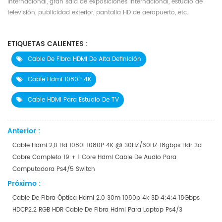
internacional, gran sala de exposiciones internacional, estudio de
televisión, publicidad exterior, pantalla HD de aeropuerto, etc.
ETIQUETAS CALIENTES :
Cable De Fibra HDMI De Alta Definición
Cable Hdmi 1080P 4K
Cable HDMI Para Estudio De TV
Anterior :
Cable Hdmi 2,0 Hd 1080I 1080P 4K @ 30HZ/60HZ 18gbps Hdr 3d
Cobre Completo 19 + 1 Core Hdmi Cable De Audio Para
Computadora Ps4/5 Switch
Próximo :
Cable De Fibra Óptica Hdmi 2.0 30m 1080p 4k 3D 4:4:4 18Gbps
HDCP2.2 RGB HDR Cable De Fibra Hdmi Para Laptop Ps4/3