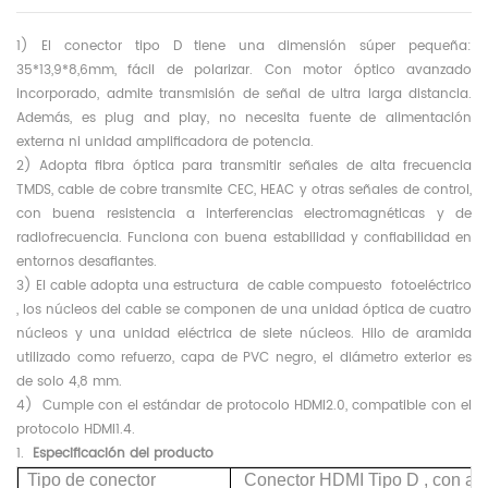
1) El conector tipo D tiene una dimensión súper pequeña:
35*13,9*8,6mm, fácil de polarizar. Con motor óptico avanzado
incorporado, admite transmisión de señal de ultra larga distancia.
Además, es plug and play, no necesita fuente de alimentación
externa ni unidad amplificadora de potencia.
2) Adopta fibra óptica para transmitir señales de alta frecuencia
TMDS, cable de cobre transmite CEC, HEAC y otras señales de control,
con buena resistencia a interferencias electromagnéticas y de
radiofrecuencia. Funciona con buena estabilidad y confiabilidad en
entornos desafiantes.
3) El cable adopta
una estructura de cable compuesto fotoeléctrico
, los núcleos del cable se componen de una unidad óptica de cuatro
núcleos y una unidad eléctrica de siete núcleos. Hilo de aramida
utilizado como refuerzo, capa de PVC negro, el diámetro exterior es
de solo 4,8 mm.
4)
Cumple con el estándar de protocolo HDMI2.0, compatible con el
protocolo HDMI1.4.
1.
Especificación del producto
Tipo de conector
Conector
HDMI Tipo D , con
ad