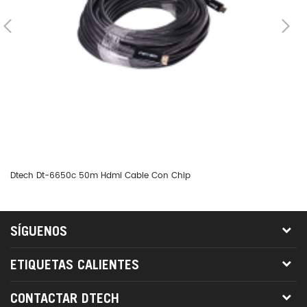
Dtech Dt-6650c 50m Hdmi Cable Con Chip
Dt
SÍGUENOS
ETIQUETAS CALIENTES
CONTACTAR DTECH