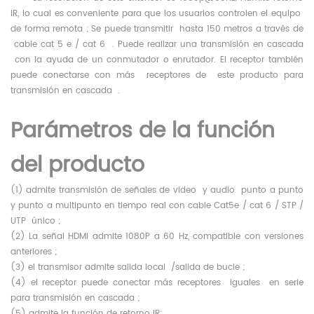
IR, lo cual
es
conveniente para que los usuarios
controlen
el equipo
de forma remota
; Se puede
transmitir
hasta
150 metros
a través de
cable
cat
5
e
/
cat
6 . Puede realizar una transmisión
en
cascada
con la ayuda de un conmutador o enrutador. El receptor también
puede conectarse con
más
receptores
de
este producto para
transmisión
en
cascada .
Parámetros de la función
del producto
(1) admite transmisión de señales de
video
y audio punto a punto
y punto a multipunto en tiempo real con
cable
Cat5e
/
cat
6
/
STP
/
UTP único ;
(2) La señal HDMI admite 1080P a 60 Hz, compatible con versiones
anteriores
;
(3) el transmisor admite salida local
/salida de bucle
;
(4) el receptor puede conectar
más
receptores
iguales en serie
para transmisión
en
cascada ;
(5)
admite la función de retorno IR;