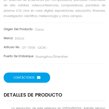
en sistemas de enseñanza por computadora, pantallas multimedia
de alta calidad, videoconferencias, computadoras, pantallas de
plasma LCD, cine en casa digital, exposiciones, educación, finanzas,
investigación científica, meteorología y otros campos.
Origen Del Producto:
China
Marca:
DTECH
Artículo No.:
DT-7058（QCW）
Puerto De Embarque:
Guangzhou/shenzhen
CONTÁCTENOS
DETALLES DE PRODUCTO
La resolución de este extensor es 1080p@60Hz; Admite retorno