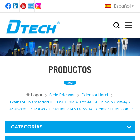
Español
PRODUCTOS
Hogar
Serie Extensor
Extensor Hdmi
Extensor En Cascada IP HDMI 150M A Través De Un Solo Cat5e/6
1080P@60Hz 28AWG 2 Puertos RJ45 DC5V 1A Extensor HDMI Con IR
CATEGORÍAS