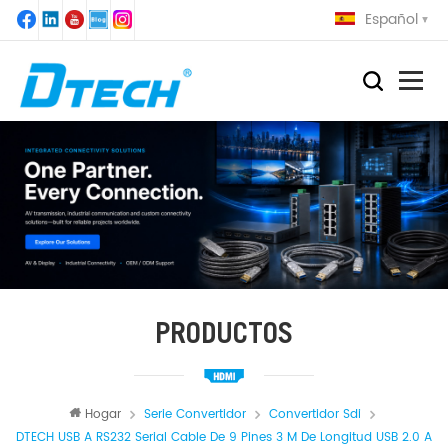
Español
PRODUCTOS
Hogar
Serie Convertidor
Convertidor Sdi
DTECH USB A RS232 Serial Cable De 9 Pines 3 M De Longitud USB 2.0 A