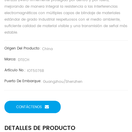
trenzas 24WG firmemente protegido por dentro y por fuera,
mejorando de manera integral la resistencia a las interferencias
electromagnéticas con múltiples capas de blindaje de materiales
estándar de grado industrial respetuosos con el medio ambiente,
suficiente calidad de material visible y una transmisión de señal más
estable.
Origen Del Producto:
China
Marca:
DTECH
Artículo No.:
IOT5076B
Puerto De Embarque:
Guangzhou/Shenzhen
CONTÁCTENOS
DETALLES DE PRODUCTO