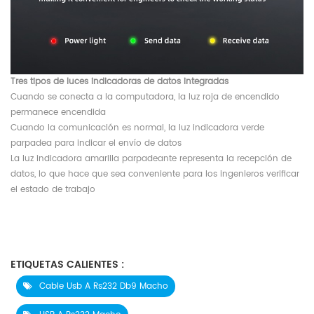
Tres tipos de luces indicadoras de datos integradas
Cuando se conecta a la computadora, la luz roja de encendido
permanece encendida
Cuando la comunicación es normal, la luz indicadora verde
parpadea para indicar el envío de datos
La luz indicadora amarilla parpadeante representa la recepción de
datos, lo que hace que sea conveniente para los ingenieros verificar
el estado de trabajo
ETIQUETAS CALIENTES :
Cable Usb A Rs232 Db9 Macho