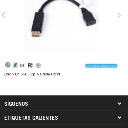
Dtech Dt-6505 Dp A Cable Hdmi
Dt
SÍGUENOS
ETIQUETAS CALIENTES