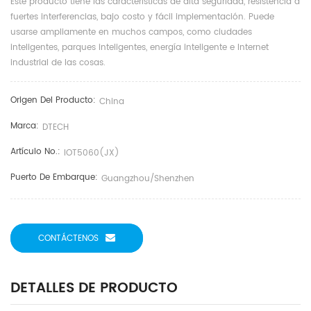
Este producto tiene las características de alta seguridad, resistencia a
fuertes interferencias, bajo costo y fácil implementación. Puede
usarse ampliamente en muchos campos, como ciudades
inteligentes, parques inteligentes, energía inteligente e Internet
industrial de las cosas.
Origen Del Producto:
China
Marca:
DTECH
Artículo No.:
IOT5060(JX)
Puerto De Embarque:
Guangzhou/Shenzhen
CONTÁCTENOS
DETALLES DE PRODUCTO