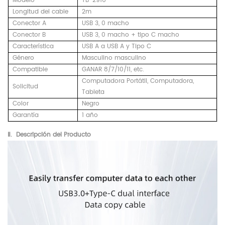
Modelo
TB-2916
Longitud del cable
2m
Conector A
USB 3, 0 macho
Conector B
USB 3, 0 macho + tipo C macho
Característica
USB A a USB A y Tipo C
Género
Masculino masculino
Compatible
GANAR 8/7/10/11, etc.
Computadora Portátil, Computadora,
Solicitud
Tableta
Color
Negro
Garantía
1 año
Ⅱ.
Descripción del Producto