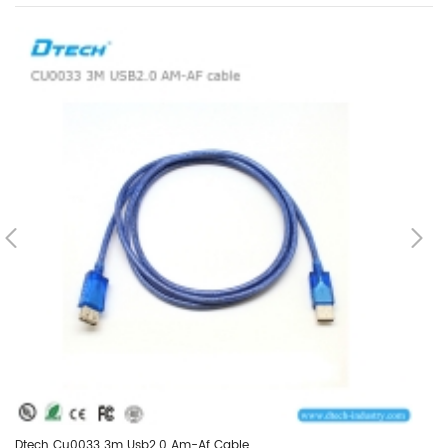
Dtech Cu0033 3m Usb2.0 Am-Af Cable
Dt