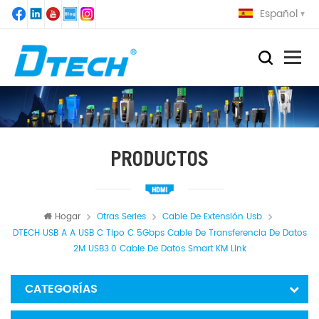
Español
PRODUCTOS
Hogar
Otras Series
Cable De Extensión Usb
DTECH USB A A USB C Tipo C 5Gbps Cable De Transferencia De Datos
2M USB3.0 Cable De Datos Smart KM Link
CATEGORÍAS