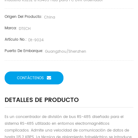
industria RS232 a RS485 Hub para PC DVR ordenador
Origen Del Producto:
China
Marca:
DTECH
Artículo No.:
Dt-9024
Puerto De Embarque:
Guangzhou/shenzhen
CONTÁCTENOS
DETALLES DE PRODUCTO
Es un concentrador de división de bus RS-485 diseñado para el
sistema RS-485 utilizado en entornos electromagnéticos
complicados. Admite una velocidad de comunicación de datos de
hasta 115,2 KBPS. La técnica de aislamiento fotoeléctrico se introduce