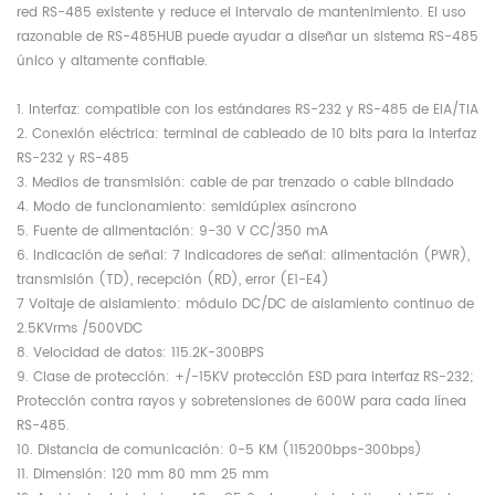
red RS-485 existente y reduce el intervalo de mantenimiento. El uso
razonable de RS-485HUB puede ayudar a diseñar un sistema RS-485
único y altamente confiable.
1. Interfaz: compatible con los estándares RS-232 y RS-485 de EIA/TIA
2. Conexión eléctrica: terminal de cableado de 10 bits para la interfaz
RS-232 y RS-485
3. Medios de transmisión: cable de par trenzado o cable blindado
4. Modo de funcionamiento: semidúplex asíncrono
5. Fuente de alimentación: 9-30 V CC/350 mA
6. Indicación de señal: 7 indicadores de señal: alimentación (PWR),
transmisión (TD), recepción (RD), error (E1-E4)
7 Voltaje de aislamiento: módulo DC/DC de aislamiento continuo de
2.5KVrms /500VDC
8. Velocidad de datos: 115.2K-300BPS
9. Clase de protección: +/-15KV protección ESD para interfaz RS-232;
Protección contra rayos y sobretensiones de 600W para cada línea
RS-485.
10. Distancia de comunicación: 0-5 KM (115200bps-300bps)
11. Dimensión: 120 mm 80 mm 25 mm