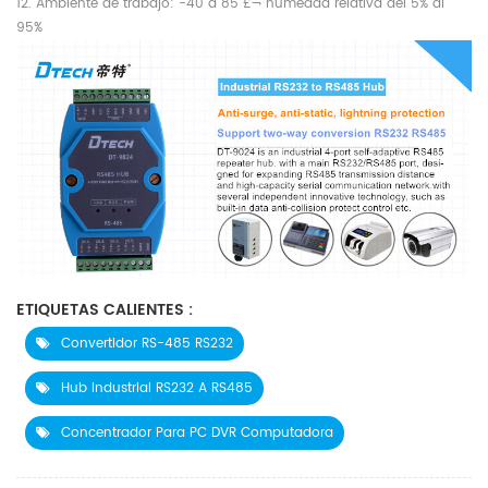
12. Ambiente de trabajo: -40 a 85 £¬ humedad relativa del 5% al ​​
95%
ETIQUETAS CALIENTES :
Convertidor RS-485 RS232
Hub Industrial RS232 A RS485
Concentrador Para PC DVR Computadora