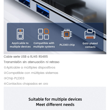
Cable serie USB a RJ45 RS485
Transmisión sin atenuación ni retraso
①Aplicable a múltiples dispositivos
②Compatible con múltiples sistemas
③Chip PL2303
④Contactos chapados en oro