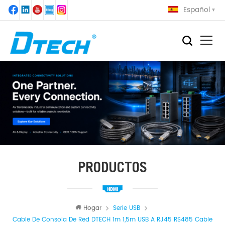
Español
PRODUCTOS
Hogar
Serie USB
Cable De Consola De Red DTECH 1m 1,5m USB A RJ45 RS485 Cable