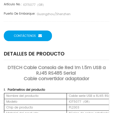
Artículo No.:
IOT5077（GR）
Puerto De Embarque:
Guangzhou/Shenzhen
CONTÁCTENOS
DETALLES DE PRODUCTO
DTECH Cable Consola de Red 1m 1.5m USB a
RJ45 RS485 Serial
Cable convertidor adaptador
Ⅰ.
Parámetros
del producto
Nombre del producto
Cable serie USB a RJ45 RS48
Modelo
IOT5077（GR）
Chip de producto
PL2303