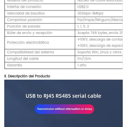
Material del producto
Núcleo de cobre estañado, cu
Interfaz de conexión
USB2.0
Velocidad de baudios
300bps-3Mbps
Comprobar posición
Par/Impar/Ninguno/Marca/E
Posición de parada
1, 1, 5, 2
Búfer de envío y recepción
Acepta 768 bytes, envía 256
±10KV, descarga de contact
Protección electrostática
±15KV, descarga de espacio 
Compatibilidad del sistema
Soporta Win, Linux y otros si
Longitud del cable
1m/1,5m
Garantía
1 año
Ⅱ. Descripción del Producto