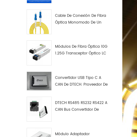
Cable De Conexión De Fibra
Óptica Monomodo De Un
Solo Núcleo LC UPC LC UPC
Módulos De Fibra Óptica 10G
1.25G Transceptor Óptico LC
Convertidor USB Tipo C A
CAN De DTECH. Proveedor De
Convertidores USB Tipo C A
CAN.
DTECH RS485 RS232 RS422 A
CAN Bus Convertidor De
Protocolo USB Tipo C A CAN
Depurador De Prueba Kit
Analizador De Datos
Módulo Adaptador