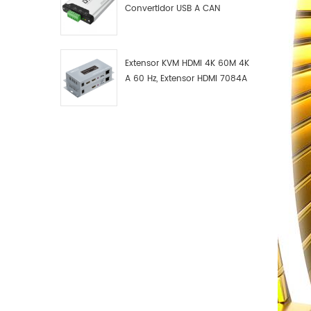
Convertidor USB A CAN
Industrial DTECH Tipo C
Adaptador De Bus USB A CAN
Convertidor USB Tipo C A
Extensor KVM HDMI 4K 60M 4K
CAN
A 60 Hz, Extensor HDMI 7084A
GS