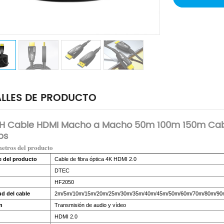
LLES DE PRODUCTO
H Cable HDMI Macho a Macho 50m 100m 150m Cabl
ps
etros del producto
 del producto
Cable de fibra óptica 4K HDMI 2.0
DTEC
HF2050
d del cable
2m/5m/10m/15m/20m/25m/30m/35m/40m/45m/50m/60m/70m/80m/90
n
Transmisión de audio y vídeo
HDMI 2.0