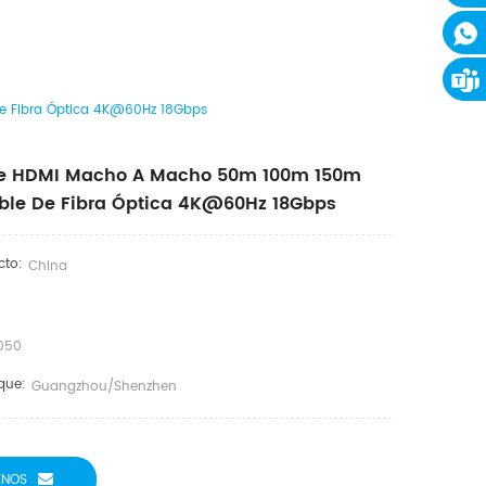
 Fibra Óptica 4K@60Hz 18Gbps
e HDMI Macho A Macho 50m 100m 150m
ble De Fibra Óptica 4K@60Hz 18Gbps
cto:
China
050
que:
Guangzhou/Shenzhen
ENOS