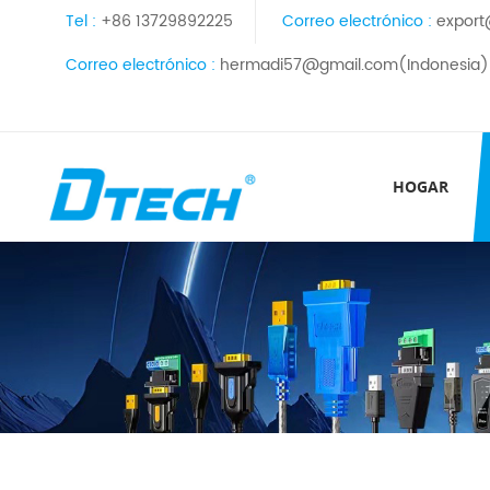
Tel :
+86 13729892225
Correo electrónico :
export
Correo electrónico :
hermadi57@gmail.com(Indonesia)
HOGAR