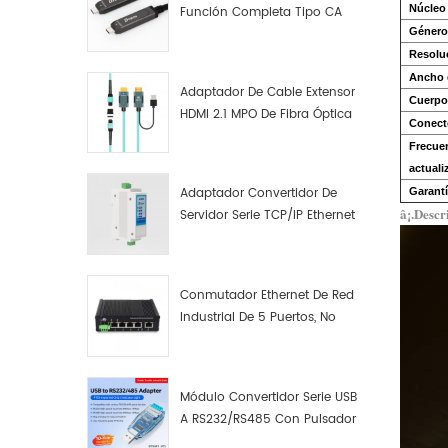
Núcleo
Función Completa Tipo CA
Género
Macho A Macho Datos De
Fibra Óptica De Función
Resolu
Completa
Ancho 
Adaptador De Cable Extensor
Cuerpo 
HDMI 2.1 MPO De Fibra Óptica
Conect
8K
Frecue
actuali
Adaptador Convertidor De
Garantí
â¡.Descr
Servidor Serie TCP/IP Ethernet
RS422 RS485 A TCP/IP
Conmutador Ethernet De Red
Industrial De 5 Puertos, No
Gestionado, Plug And Play,
Gigabit.
Módulo Convertidor Serie USB
A RS232/RS485 Con Pulsador
(bloque De Terminales)