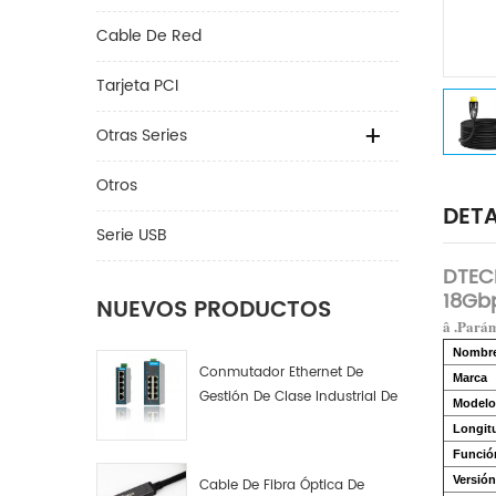
Cable De Red
Tarjeta PCI
Otras Series
Otros
DETA
Serie USB
DTEC
18Gb
NUEVOS PRODUCTOS
â .Parám
Nombre
Conmutador Ethernet De
Marca
Gestión De Clase Industrial De
Modelo
4, 8 Y 16 Puertos Fabricante
Longitu
De Conmutadores De Red
Funció
Industrial
Versión
Cable De Fibra Óptica De