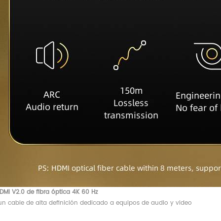
DMI V2.0 de fibra óptica 4K 60 Hz
 un cable de alta definición dedicado a equipos de audio y video