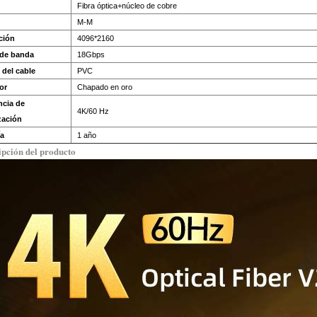
Fibra óptica+núcleo de cobre
M-M
ción
4096*2160
de banda
18Gbps
del cable
PVC
or
Chapado en oro
ncia de
4K/60 Hz
zación
a
1 año
ipción del producto