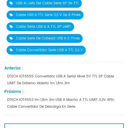
USB Al Jefe Del Cable Serie 6P De TTL
Cable USB A TTL Serie 3,3 V De 6 Pines
Cable Serie USB A A TTL 6P UART
Cable Serie De Cabezal USB A 6 Pines
Cable Convertidor Serie USB A TTL 3,3 V
Anterior :
DTECH IOT6555 Convertidor USB A Serial Nivel 5V TTL 6P Cable
UART De Extremo Abierto 1m 1,8m 3m
Próximo :
DTECH IOT6553 1m 1,8m 3m USB A Macho A TTL UART 3,3V 4Pin
Cable Convertidor De Descarga En Serie