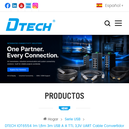
Español
PRODUCTOS
Hogar
Serie USB
DTECH IOT6554 1m 1,8m 3m USB A A TTL 3,3V UART Cable Convertidor