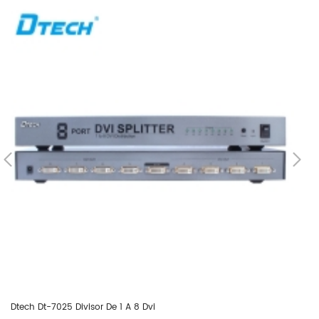
Dtech Dt-7025 Divisor De 1 A 8 Dvi
Dt