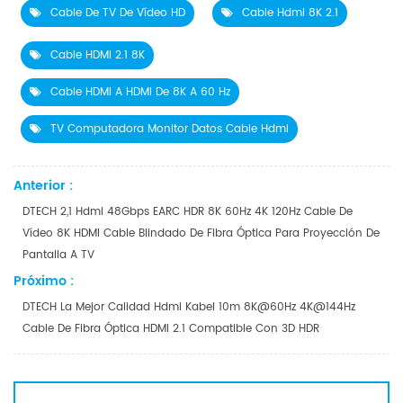
Cable De TV De Vídeo HD
Cable Hdmi 8K 2.1
Cable HDMI 2.1 8K
Cable HDMI A HDMI De 8K A 60 Hz
TV Computadora Monitor Datos Cable Hdmi
Anterior :
DTECH 2,1 Hdmi 48Gbps EARC HDR 8K 60Hz 4K 120Hz Cable De
Vídeo 8K HDMI Cable Blindado De Fibra Óptica Para Proyección De
Pantalla A TV
Próximo :
DTECH La Mejor Calidad Hdmi Kabel 10m 8K@60Hz 4K@144Hz
Cable De Fibra Óptica HDMI 2.1 Compatible Con 3D HDR