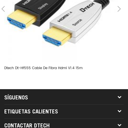
Dtech Dt-Hf555 Cable De Fibra Hdmi V1.4 15m
Dt
SÍGUENOS
ETIQUETAS CALIENTES
CONTACTAR DTECH