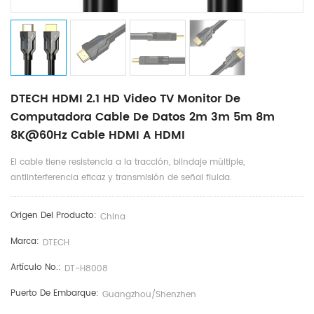
DTECH HDMI 2.1 HD Video TV Monitor De
Computadora Cable De Datos 2m 3m 5m 8m
8K@60Hz Cable HDMI A HDMI
El cable tiene resistencia a la tracción, blindaje múltiple,
antiinterferencia eficaz y transmisión de señal fluida.
Origen Del Producto:
China
Marca:
DTECH
Artículo No.:
DT-H8008
Puerto De Embarque:
Guangzhou/Shenzhen