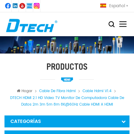
Español
PRODUCTOS
Hogar
Cable De Fibra Hdmi
Cable Hdmi V1.4
DTECH HDMI 2.1 HD Video TV Monitor De Computadora Cable De
Datos 2m 3m 5m 8m 8K@60Hz Cable HDMI A HDMI
CATEGORÍAS