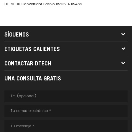
DT-9000 Convertidor Pasivo RS232 A RS485
DT
SÍGUENOS
ETIQUETAS CALIENTES
CONTACTAR DTECH
UNA CONSULTA GRATIS