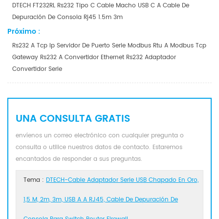
DTECH FT232RL Rs232 Tipo C Cable Macho USB C A Cable De
Depuración De Consola Rj45 1.5m 3m
Próximo :
Rs232 A Tcp Ip Servidor De Puerto Serie Modbus Rtu A Modbus Tcp
Gateway Rs232 A Convertidor Ethernet Rs232 Adaptador
Convertidor Serie
UNA CONSULTA GRATIS
envíenos un correo electrónico con cualquier pregunta o
consulta o utilice nuestros datos de contacto. Estaremos
encantados de responder a sus preguntas.
Tema :
DTECH-Cable Adaptador Serie USB Chapado En Oro,
1,5 M, 2m, 3m, USB A A RJ45, Cable De Depuración De