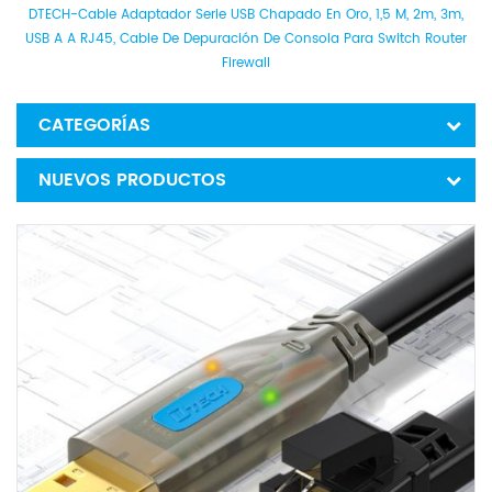
DTECH-Cable Adaptador Serie USB Chapado En Oro, 1,5 M, 2m, 3m,
USB A A RJ45, Cable De Depuración De Consola Para Switch Router
Firewall
CATEGORÍAS
NUEVOS PRODUCTOS