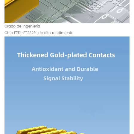
Grado de ingeniería
Chip FTDI-FT232RL
de alto rendimiento