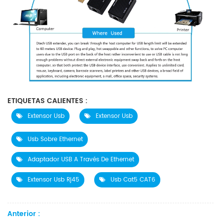
ETIQUETAS CALIENTES :
Extensor Usb
Extensor Usb
Usb Sobre Ethernet
Adaptador USB A Través De Ethernet
Extensor Usb Rj45
Usb Cat5 CAT6
Anterior :