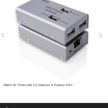
Dtech Dt-7014a Usb 2.0 Extensor 4 Puertos 50m
Dt