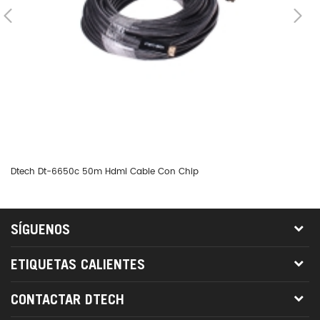
Dtech Dt-6650c 50m Hdmi Cable Con Chip
Dt
SÍGUENOS
ETIQUETAS CALIENTES
CONTACTAR DTECH