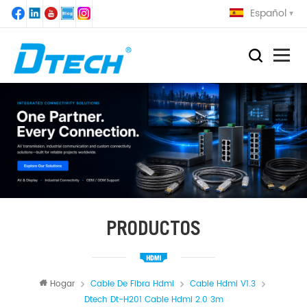
Español
PRODUCTOS
Hogar
Cable De Fibra Hdmi
Cable Hdmi V1.3
Dtech Dt-H201 Cable Hdmi 2.0 3m